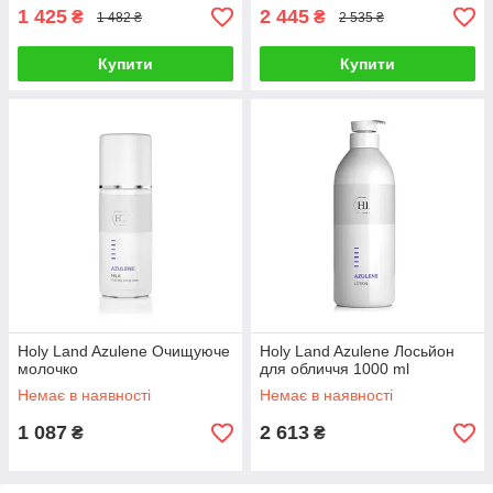
1 425
2 445
₴
₴
1 482 ₴
2 535 ₴
Купити
Купити
Holy Land Azulene Очищуюче
Holy Land Azulene Лосьйон
молочко
для обличчя 1000 ml
Немає в наявності
Немає в наявності
1 087
2 613
₴
₴