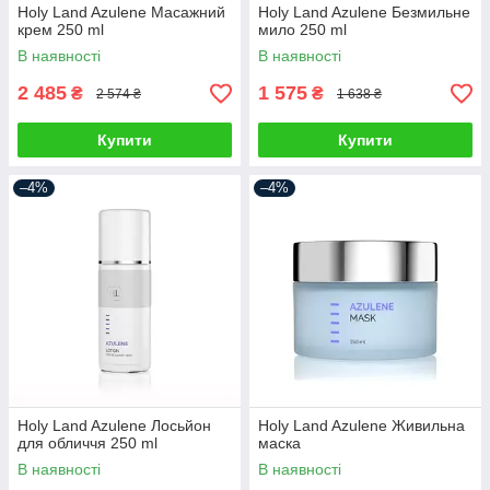
Holy Land Azulene Масажний
Holy Land Azulene Безмильне
крем 250 ml
мило 250 ml
В наявності
В наявності
2 485
1 575
₴
₴
2 574 ₴
1 638 ₴
Купити
Купити
–4%
–4%
Holy Land Azulene Лосьйон
Holy Land Azulene Живильна
для обличчя 250 ml
маска
В наявності
В наявності