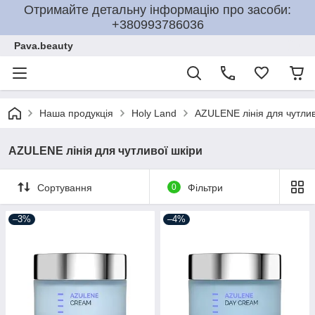
Отримайте детальну інформацію про засоби:
+380993786036
Pava.beauty
Наша продукція
Holy Land
AZULENE лінія для чутлив
AZULENE лінія для чутливої шкіри
Сортування
0
Фільтри
–3%
–4%