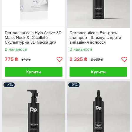
Dermaceuticals Hyla Active 3D
Dermaceuticals Exo-grow
Mask Neck & Décolleté -
shampoo - Шампунь проти
Скульптурна 3D маска для
випадіння волосся
шиї/декольте
В наявності
В наявності
775
2 325
₴
₴
840 ₴
2 520 ₴
Купити
Купити
–8%
–8%