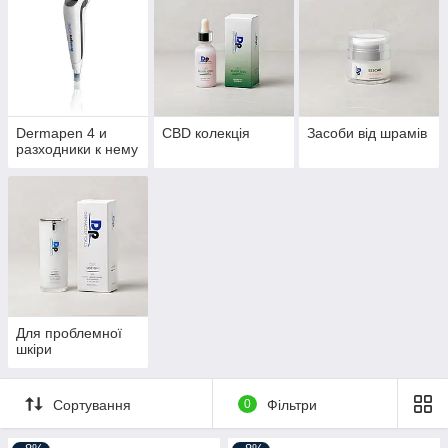
Dermapen 4 и
CBD колекція
Засоби від шрамів
разходники к нему
Для проблемної
шкіри
Сортування
0
Фільтри