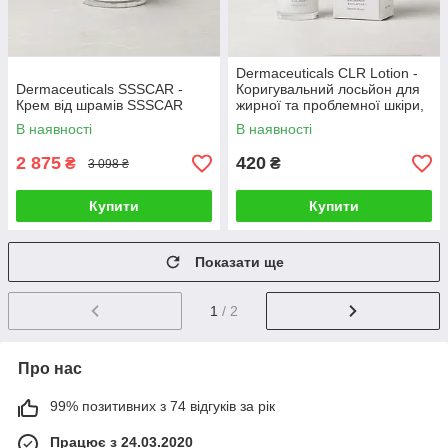
Dermaceuticals CLR Lotion -
Dermaceuticals SSSCAR -
Коригувальний лосьйон для
Крем від шрамів SSSCAR
жирної та проблемної шкіри,
3 мл
В наявності
В наявності
2 875
420
₴
₴
3 098 ₴
Купити
Купити
Показати ще
1
/ 2
Про нас
99% позитивних з 74 відгуків за рік
Працює з 24.03.2020