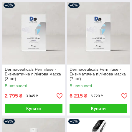
–8%
–8%
Dermaceuticals Permifuse -
Dermaceuticals Permifuse -
Ензиматична пілінгова маска
Ензиматична пілінгова маска
(3 шт)
(7 шт)
В наявності
В наявності
2 795
6 215
₴
₴
3 045 ₴
6 720 ₴
Купити
Купити
–9%
–3%