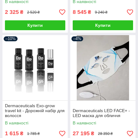
В наявності
В наявності
2 325
8 545
₴
₴
2 520 ₴
9 240 ₴
Купити
Купити
–10%
–4%
Dermaceuticals Exo-grow
travel kit - Дорожній набір для
Dermaceuticals LED FACE+ -
волосся
LED маска для обличчя
В наявності
В наявності
1 615
27 195
₴
₴
1 785 ₴
28 350 ₴