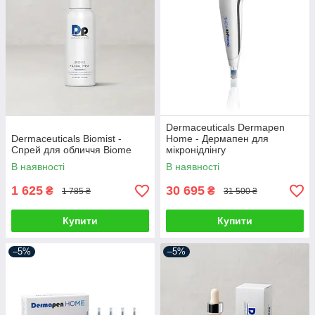
Dermaceuticals Dermapen
Dermaceuticals Biomist -
Home - Дермапен для
Спрей для обличчя Biome
мікронідлінгу
В наявності
В наявності
1 625
30 695
₴
₴
1 785 ₴
31 500 ₴
Купити
Купити
–5%
–5%