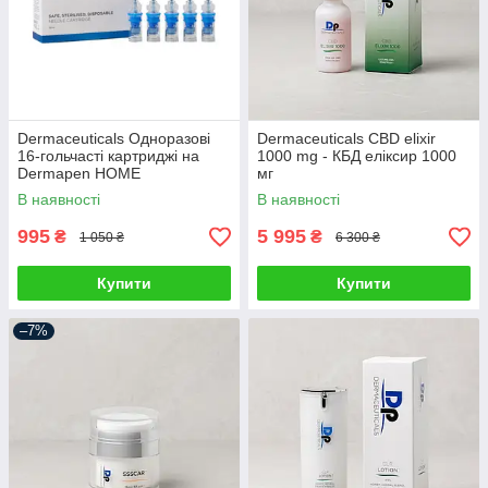
Dermaceuticals Одноразові
Dermaceuticals CBD elixir
16-гольчасті картриджі на
1000 mg - КБД еліксир 1000
Dermapen HOME
мг
В наявності
В наявності
995
5 995
₴
₴
1 050 ₴
6 300 ₴
Купити
Купити
–7%