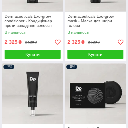
Dermaceuticals Exo-grow
Dermaceuticals Exo-grow
conditioner - Кондиціонер
mask - Маска для шкіри
проти випадіння волосся
голови
В наявності
В наявності
2 325
2 325
₴
₴
2 520 ₴
2 520 ₴
Купити
Купити
–7%
–8%