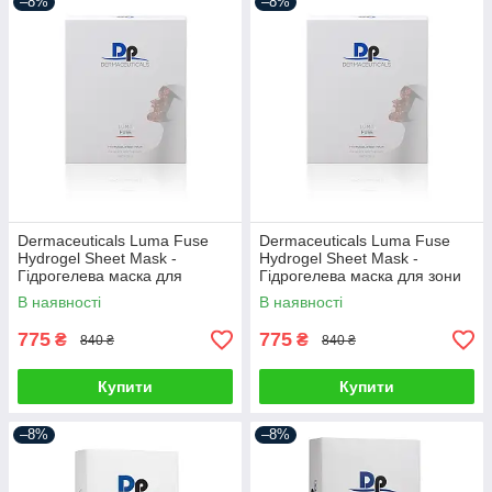
–8%
–8%
Dermaceuticals Luma Fuse
Dermaceuticals Luma Fuse
Hydrogel Sheet Mask -
Hydrogel Sheet Mask -
Гідрогелева маска для
Гідрогелева маска для зони
обличчя
декольте
В наявності
В наявності
775
775
₴
₴
840 ₴
840 ₴
Купити
Купити
–8%
–8%