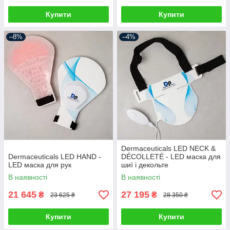
Купити
Купити
–8%
–4%
Dermaceuticals LED NECK &
Dermaceuticals LED HAND -
DÉCOLLETÉ - LED маска для
LED маска для рук
шиї і декольте
В наявності
В наявності
21 645
27 195
₴
₴
23 625 ₴
28 350 ₴
Купити
Купити