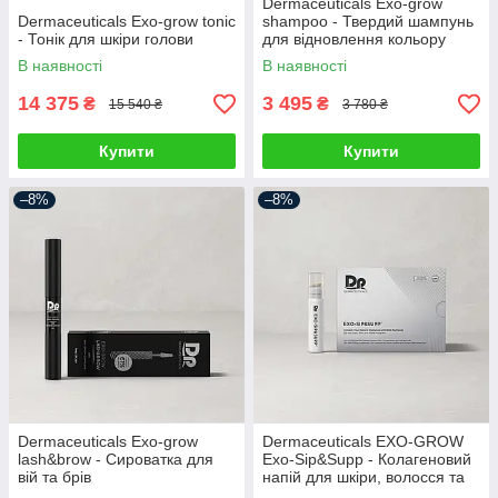
Dermaceuticals Exo-grow
Dermaceuticals Exo-grow tonic
shampoo - Твердий шампунь
- Тонік для шкіри голови
для відновлення кольору
волосся
В наявності
В наявності
14 375
3 495
₴
₴
15 540 ₴
3 780 ₴
Купити
Купити
–8%
–8%
Dermaceuticals Exo-grow
Dermaceuticals EXO-GROW
lash&brow - Сироватка для
Exo-Sip&Supp - Колагеновий
вій та брів
напій для шкіри, волосся та
нігтів