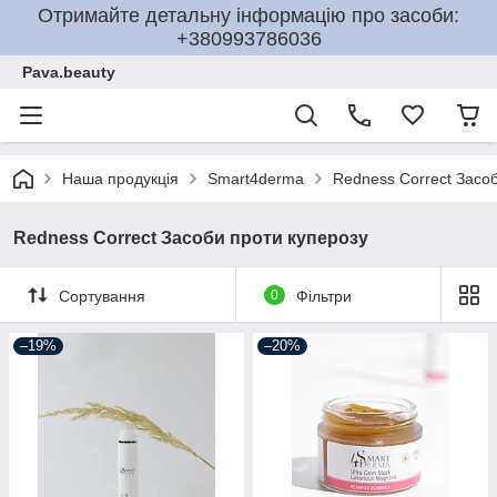
Отримайте детальну інформацію про засоби:
+380993786036
Pava.beauty
Наша продукція
Smart4derma
Redness Correct Засо
Redness Correct Засоби проти куперозу
Сортування
0
Фільтри
–19%
–20%