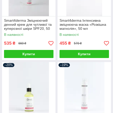
Smart4derma Зміцнюючий
Smart4derma Інтенсивна
денний крем для чутливої та
зміцнююча маска «Розкішна
куперозної шкіри SPF20, 50
магнолія», 50 мл
мл
В наявності
В наявності
535
455
₴
₴
660 ₴
570 ₴
Купити
Купити
–20%
–19%