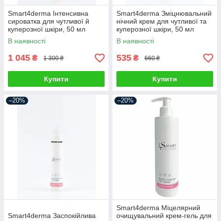
Smart4derma Інтенсивна
Smart4derma Зміцнювальний
сироватка для чутливої й
нічний крем для чутливої та
куперозної шкіри, 50 мл
куперозної шкіри, 50 мл
В наявності
В наявності
1 045
535
₴
₴
1 300 ₴
660 ₴
Купити
Купити
–20%
–20%
Smart4derma Міцелярний
Smart4derma Заспокійлива
очищувальний крем-гель для