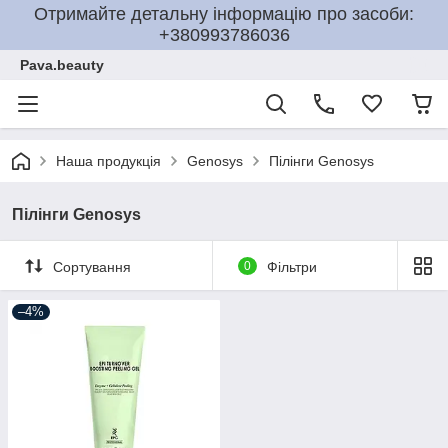
Отримайте детальну інформацію про засоби:
+380993786036
Pava.beauty
Наша продукція
Genosys
Пілінги Genosys
Пілінги Genosys
Сортування
0
Фільтри
–4%