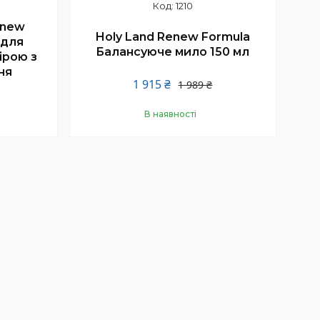
1210
enew
Holy Land Renew Formula
 для
Балансуюче мило 150 мл
ірою з
ня
1 915 ₴
1 989 ₴
В наявності
Купити