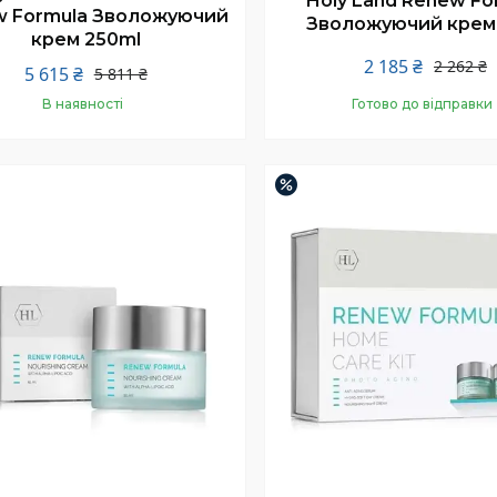
Holy Land Renew Fo
w Formula Зволожуючий
Зволожуючий крем
крем 250ml
2 185 ₴
2 262 ₴
5 615 ₴
5 811 ₴
В наявності
Готово до відправки
Купити
Купити
–5%