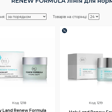
RENEW FORMULA лінія для норма
–3%
1218
1219
y Land Renew Formula