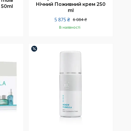
rmula
Нічний Поживний крем 250
 50ml
ml
5 875 ₴
6 084 ₴
В наявності
Купити
–4%