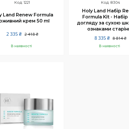
1221
8304
Holy Land Набір R
y Land Renew Formula
Formula Kit - Набір
оживний крем 50 ml
догляду за сухою шк
ознаками старін
2 335 ₴
2 418 ₴
8 335 ₴
8 814 ₴
В наявності
В наявності
Купити
Купити