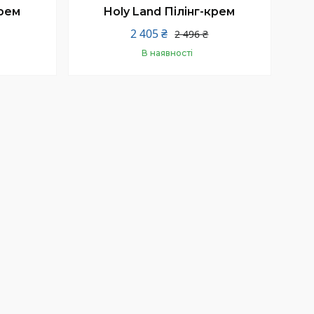
крем
Holy Land Пілінг-крем
2 405 ₴
2 496 ₴
В наявності
Купити