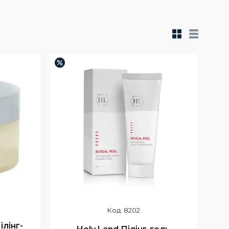
–4%
8202
ілінг-