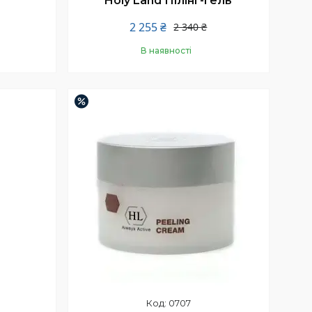
Holy Land Пілінг-гель
2 255 ₴
2 340 ₴
В наявності
Купити
–4%
0707