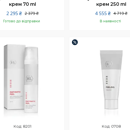
крем 70 ml
крем 250 ml
2 295 ₴
4 555 ₴
2 379 ₴
4 719 ₴
Готово до відправки
В наявності
Купити
Купити
–4%
8201
0708