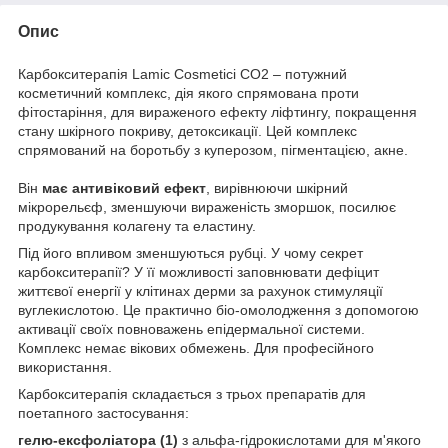
Опис
Карбокситерапія Lamic Cosmetici CO2 – потужний
косметичний комплекс, дія якого спрямована проти
фітостаріння, для вираженого ефекту ліфтингу, покращення
стану шкірного покриву, детоксикації. Цей комплекс
спрямований на боротьбу з куперозом, пігментацією, акне.
Він
має антивіковий ефект
, вирівнюючи шкірний
мікрорельєф, зменшуючи вираженість зморшок, посилює
продукування колагену та еластину.
Під його впливом зменшуються рубці. У чому секрет
карбокситерапії? У її можливості заповнювати дефіцит
життєвої енергії у клітинах дерми за рахунок стимуляції
вуглекислотою. Це практично біо-омолодження з допомогою
активації своїх повноважень епідермальної системи.
Комплекс немає вікових обмежень. Для професійного
використання.
Карбокситерапія складається з трьох препаратів для
поетапного застосування:
гелю-ексфоліатора (1)
з альфа-гідрокислотами для м'якого