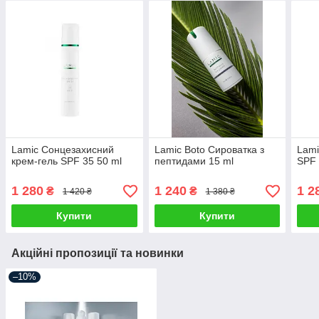
Lamic Сонцезахисний
Lamic Boto Сироватка з
Lami
крем-гель SPF 35 50 ml
пептидами 15 ml
SPF 
1 280
1 240
1 2
₴
₴
1 420 ₴
1 380 ₴
Купити
Купити
Акційні пропозиції та новинки
–10%