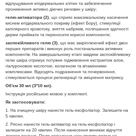
відлущування епідермальних клітин та забезпечення
проникнення активно діючих речовин у шкіру;
гелю-активатора (2)
, що сприяє максимальному насичення
киснем епідермального покриву (ефект Бору), стимуляції
капілярного кровотоку, зняття набряків, поліпшення здатності
дерми приймати та переносити корисні компоненти;
заспокійливого гелю (3)
, що має закріплюючий ефект двох
перших препаратів і виконує роль постачальника активних
компонентів. На завершальному етапі завдяки заспокійливому
гелю шкіра отримує потужне підживлення екстрактом алое,
гіалуроновою кислотою, колагеном та вітамінними
комплексами. Відходять подразнення та почервоніння,
стимулюються процеси регенерації та зміцнення матриксу.
Об'єм 30 мл (3*10 мл).
Інструкція російською мовою у комплекті.
Як застосовувати:
1. На очищену шкіру нанести гель-ексфоліатор. Залишити на
5 хвилин.
2. Рясно нанести гель-активатор на гель-ексфоліатор і
залишити на 20 хвилин. Після нанесення виникає відчуття
легкого печіння. Після закінчення часу впливу ретельно