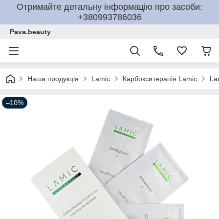
Отримайте детальну інформацію про засоби:
+380993786036
Pava.beauty
Наша продукція
Lamic
Карбокситерапія Lamic
La
–10%