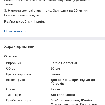
змити.
3. Нанести заспокійливий гель. Залишити на 20 хвилин.
Ретельно змити водою.
Країна-виробник: Італія
.
Приховати
Характеристики
Основні
Виробник
Lamic Cosmetici
Об`єм
30 мл
Країна виробник
Італія
Вікова група
Для зрілої шкіри, від 35 до
45 років
Стать
Унісекс
Тип шкіри
Всі типи шкіри
Проблема шкіри
Глибокі зморшки, В'ялість,
Мімічні зморшки, Розширені