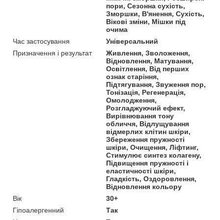
пори, Сезонна сухість,
Зморшки, В'янення, Сухість,
Вікові зміни, Мішки під
очима
Час застосування
Універсальний
Призначення і результат
Живлення, Зволоження,
Відновлення, Матування,
Освітлення, Від перших
ознак старіння,
Підтягування, Звуження пор,
Тонізація, Регенерація,
Омолодження,
Розгладжуючий ефект,
Вирівнювання тону
обличчя, Відлущування
відмерлих клітин шкіри,
Збереження пружності
шкіри, Очищення, Ліфтинг,
Стимулює синтез колагену,
Підвищення пружності і
еластичності шкіри,
Гладкість, Оздоровлення,
Відновлення кольору
Вік
30+
Гіпоалергенний
Так