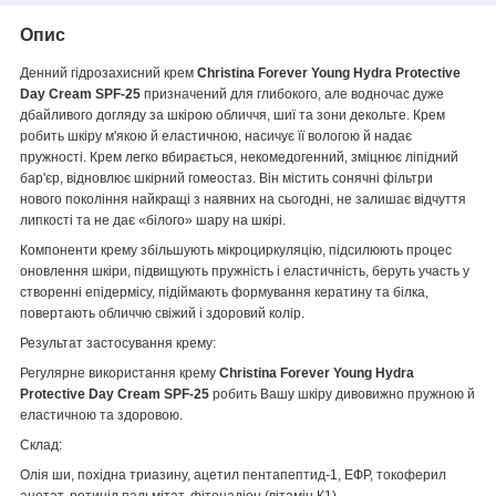
Опис
Денний гідрозахисний крем
Christina Forever Young Hydra Protective
Day Cream SPF-25
призначений для глибокого, але водночас дуже
дбайливого догляду за шкірою обличчя, шиї та зони декольте. Крем
робить шкіру м'якою й еластичною, насичує її вологою й надає
пружності. Крем легко вбирається, некомедогенний, зміцнює ліпідний
бар'єр, відновлює шкірний гомеостаз. Він містить сонячні фільтри
нового покоління найкращі з наявних на сьогодні, не залишає відчуття
липкості та не дає «білого» шару на шкірі.
Компоненти крему збільшують мікроциркуляцію, підсилюють процес
оновлення шкіри, підвищують пружність і еластичність, беруть участь у
створенні епідермісу, підіймають формування кератину та білка,
повертають обличчю свіжий і здоровий колір.
Результат застосування крему:
Регулярне використання крему
Christina Forever Young Hydra
Protective Day Cream SPF-25
робить Вашу шкіру дивовижно пружною й
еластичною та здоровою.
Склад:
Олія ши, похідна триазину, ацетил пентапептид-1, ЕФР, токоферил
ацетат, ретиніл пальмітат, фітонадіон (вітамін К1).