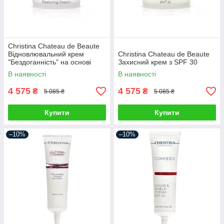
Christina Chateau de Beaute
Відновлювальний крем
Christina Chateau de Beaute
"Бездоганність" на основі
Захисний крем з SPF 30
екстрактів винограду
В наявності
В наявності
4 575
4 575
₴
₴
5 085 ₴
5 085 ₴
Купити
Купити
–10%
–10%