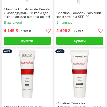
Christina Christicau de Beaute
Омолоджувальний крем для
Christina Comodex Захисний
шкіри навколо очей на основі
крем з тоном SPF-20
екстрактів винограду
В наявності
В наявності
4 145
2 495
₴
₴
4 605 ₴
2 760 ₴
Купити
Купити
–9%
–9%
Christina Comodex