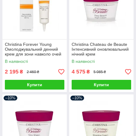
Christina Forever Young
Christina Chateau de Beaute
Омолоджувальний денний
Інтенсивний оновлювальний
крем для зони навколо очей
нічний крем
В наявності
В наявності
2 195
4 575
₴
₴
2 460 ₴
5 085 ₴
Купити
Купити
–10%
–10%