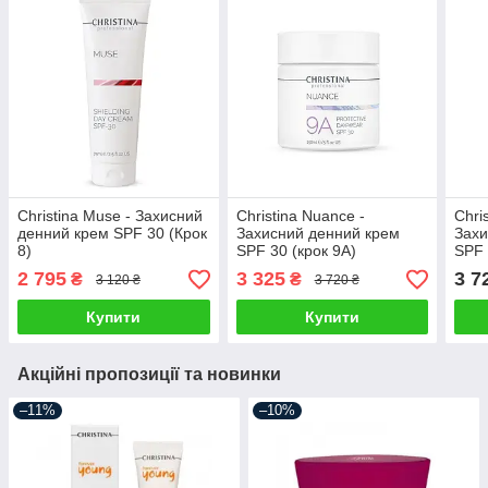
Christina Muse - Захисний
Christina Nuance -
Chri
денний крем SPF 30 (Крок
Захисний денний крем
Захи
8)
SPF 30 (крок 9А)
SPF 
2 795
3 325
3 7
₴
₴
3 120 ₴
3 720 ₴
Купити
Купити
Акційні пропозиції та новинки
–11%
–10%