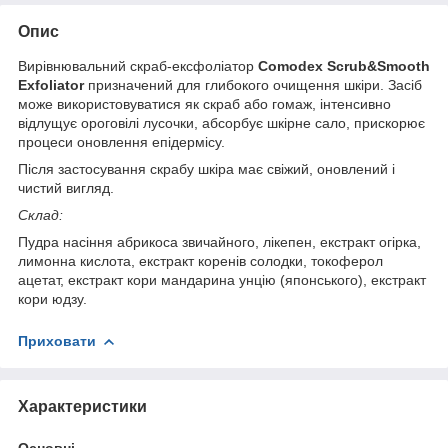
Опис
Вирівнювальний скраб-ексфоліатор
Comodex Scrub&Smooth
Exfoliator
призначений для глибокого очищення шкіри. Засіб
може використовуватися як скраб або гомаж, інтенсивно
відлущує ороговілі лусочки, абсорбує шкірне сало, прискорює
процеси оновлення епідермісу.
Після застосування скрабу шкіра має свіжий, оновлений і
чистий вигляд.
Склад:
Пудра насіння абрикоса звичайного, лікепен, екстракт огірка,
лимонна кислота, екстракт коренів солодки, токоферол
ацетат, екстракт кори мандарина унцію (японського), екстракт
кори юдзу.
Приховати
Характеристики
Основні