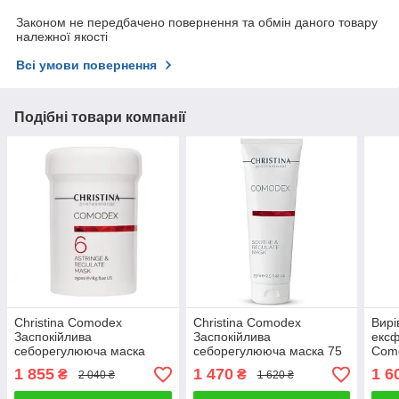
Законом не передбачено повернення та обмін даного товару
належної якості
Всі умови повернення
Подібні товари компанії
Christina Comodex
Christina Comodex
Вирі
Заспокійлива
Заспокійлива
ексф
себорегулююча маска
себорегулююча маска 75
Com
(250 мл)
мл
1 855
1 470
1 6
₴
₴
2 040 ₴
1 620 ₴