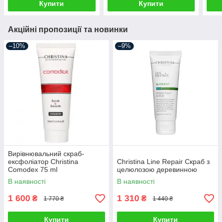
Купити
Купити
Акційні пропозиції та новинки
–10%
–9%
Вирівнювальний скраб-
ексфоліатор Christina
Christina Line Repair Скраб з
Comodex 75 ml
целюлозою деревинною
В наявності
В наявності
1 600
1 310
₴
₴
1 770 ₴
1 440 ₴
Купити
Купити