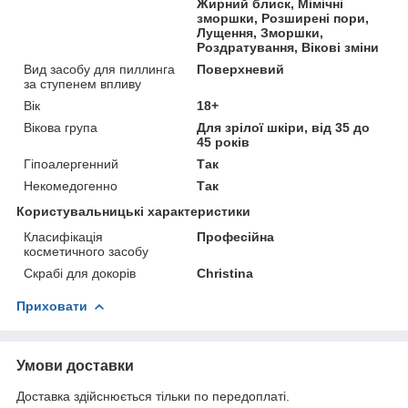
Жирний блиск, Мімічні
зморшки, Розширені пори,
Лущення, Зморшки,
Роздратування, Вікові зміни
Вид засобу для пиллинга
Поверхневий
за ступенем впливу
Вік
18+
Вікова група
Для зрілої шкіри, від 35 до
45 років
Гіпоалергенний
Так
Некомедогенно
Так
Користувальницькі характеристики
Класифікація
Професійна
косметичного засобу
Скрабі для докорів
Christina
Приховати
Умови доставки
Доставка здійснюється тільки по передоплаті.