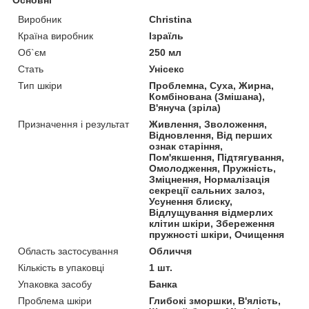
Виробник
Christina
Країна виробник
Ізраїль
Об`єм
250 мл
Стать
Унісекс
Тип шкіри
Проблемна, Суха, Жирна,
Комбінована (Змішана),
В'януча (зріла)
Призначення і результат
Живлення, Зволоження,
Відновлення, Від перших
ознак старіння,
Пом'якшення, Підтягування,
Омолодження, Пружність,
Зміцнення, Нормалізація
секреції сальних залоз,
Усунення блиску,
Відлущування відмерлих
клітин шкіри, Збереження
пружності шкіри, Очищення
Область застосування
Обличчя
Кількість в упаковці
1 шт.
Упаковка засобу
Банка
Проблема шкіри
Глибокі зморшки, В'ялість,