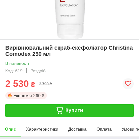
Вирівнювальний скраб-ексфоліатор Christina
Comodex 250 мл
В наявності
Код: 619
Роздріб
2 530
₴
2 790 ₴
Економія
260 ₴
Купити
Опис
Характеристики
Доставка
Оплата
Умови п