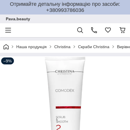
Отримайте детальну інформацію про засоби:
+380993786036
Pava.beauty
Наша продукція
Christina
Скраби Christina
Вирівн
–9%