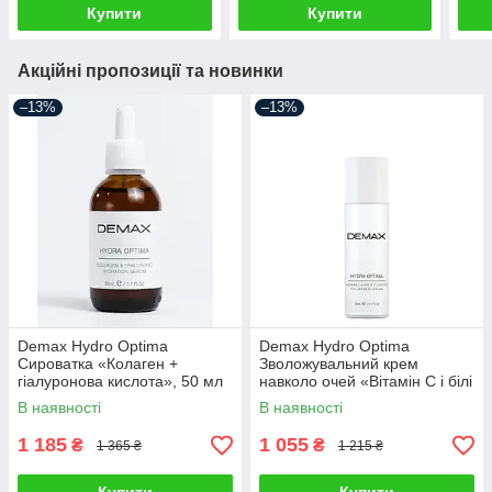
Купити
Купити
Акційні пропозиції та новинки
–13%
–13%
Demax Hydro Optima
Demax Hydro Optima
Сироватка «Колаген +
Зволожувальний крем
гіалуронова кислота», 50 мл
навколо очей «Вітамін C і білі
квіти», 30 мл
В наявності
В наявності
1 185
1 055
₴
₴
1 365 ₴
1 215 ₴