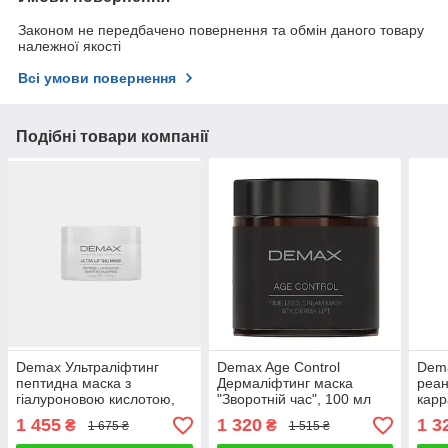
Законом не передбачено повернення та обмін даного товару
належної якості
Всі умови повернення
Подібні товари компанії
Demax Ультраліфтинг
Demax Age Control
Dema
пептидна маска з
Дермаліфтинг маска
реан
гіалуроновою кислотою,
"Зворотній час", 100 мл
карр
200 мл
1 455
1 320
1 3
₴
₴
1 675 ₴
1 515 ₴