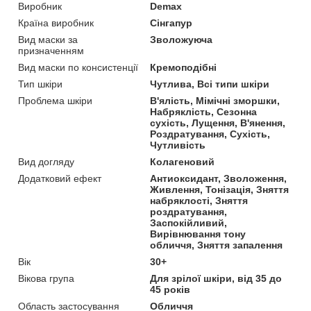
Виробник
Demax
Країна виробник
Сінгапур
Вид маски за
Зволожуюча
призначенням
Вид маски по консистенції
Кремоподібні
Тип шкіри
Чутлива, Всі типи шкіри
Проблема шкіри
В'ялість, Мімічні зморшки,
Набряклість, Сезонна
сухість, Лущення, В'янення,
Роздратування, Сухість,
Чутливість
Вид догляду
Колагеновий
Додатковий ефект
Антиоксидант, Зволоження,
Живлення, Тонізація, Зняття
набряклості, Зняття
роздратування,
Заспокійливий,
Вирівнювання тону
обличчя, Зняття запалення
Вік
30+
Вікова група
Для зрілої шкіри, від 35 до
45 років
Область застосування
Обличчя