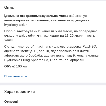
Опис
Ідеальна екстразволожувальна маска
забезпечує
неперевершене зволоження, живлення та підвищення
імунітету шкіри.
Спосіб застосування:
нанести 5 мл маски, на попередньо
очищену шкіру обличчя, і залишити на 15-20 хвилин, потім
змити.
Склад:
глікопротеїн насіння мигдалевого дерева, PatcH2O,
ацетил трипептид-11, аргінін, гідролізована олія листя
африканського баобаба, ацетил трипептид-9, коньяк маннан,
Hyaluronic Filling SpheresTM, D-пантенол, аргірелін.
Об'єм:
100 мл
Приховати
Характеристики
Основні