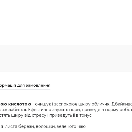
ормація для замовлення
новою кислотою
- очищує і заспокоює шкіру обличчя. Дбайлив
озслабить її. Ефективно звузить пори, приведе в норму робот
ять шкіру від стресу і приведуть її в тонус.
лія листя берези, волошки, зеленого чаю.