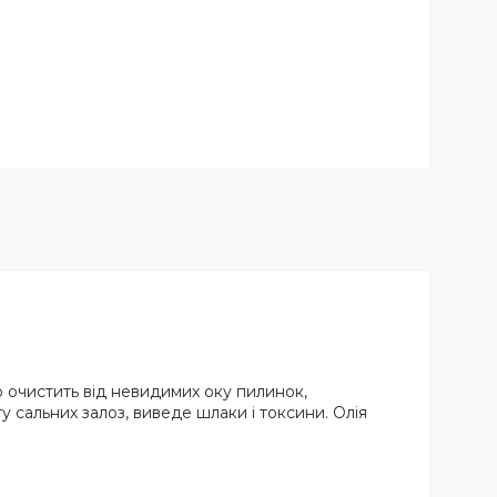
о очистить від невидимих оку пилинок,
у сальних залоз, виведе шлаки і токсини. Олія