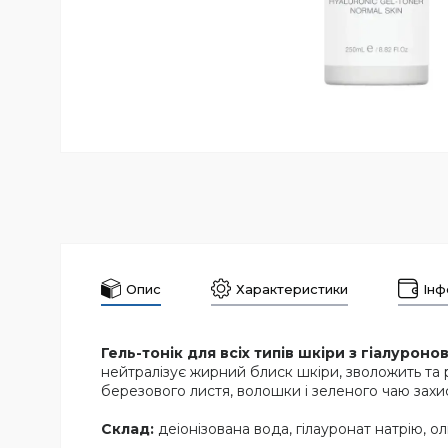
Опис
Характеристики
Інф
Гель-тонік для всіх типів шкіри з гіалуро
нейтралізує жирний блиск шкіри, зволожить та р
березового листя, волошки і зеленого чаю захист
Склад:
деіонізована вода, гілауронат натрію, о