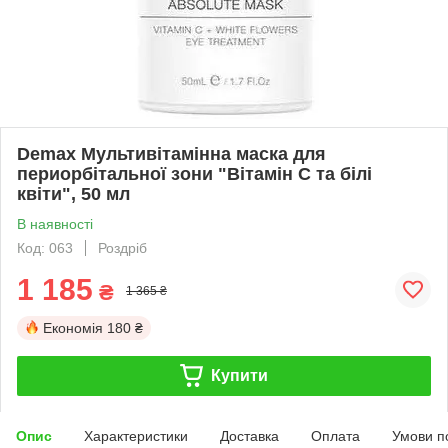
Demax Мультивітамінна маска для
периорбітальної зони "Вітамін C та білі
квіти", 50 мл
В наявності
Код: 063
Роздріб
1 185
₴
1 365 ₴
Економія
180 ₴
Купити
Опис
Характеристики
Доставка
Оплата
Умови п