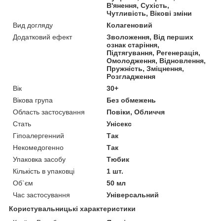
В'янення, Сухість,
Чутливість, Вікові зміни
Вид догляду
Колагеновий
Додатковий ефект
Зволоження, Від перших
ознак старіння,
Підтягування, Регенерація,
Омолодження, Відновлення,
Пружність, Зміцнення,
Розгладження
Вік
30+
Вікова група
Без обмежень
Область застосування
Повіки, Обличчя
Стать
Унісекс
Гіпоалергенний
Так
Некомедогенно
Так
Упаковка засобу
Тюбик
Кількість в упаковці
1 шт.
Об`єм
50 мл
Час застосування
Універсальний
Користувальницькі характеристики