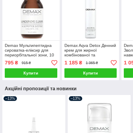
Demax Мультипептидна
Demax Aqva Detox Денний
Dema
сироватка-еліксир для
крем для жирної
Звол
периорбітальної зони, 10
комбінованої та
навк
мл
проблемної шкіри з
білі 
795
1 185
1 0
₴
₴
915 ₴
1 365 ₴
SPF20, 50 мл
Купити
Купити
Акційні пропозиції та новинки
–13%
–13%