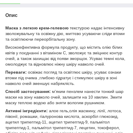
Опис
Маска з легкою крем-гелевою
текстурою надає інтенсивну
зволожувальну та освіжну дію, миттєво усуваючи сліди втоми
та освітлюючи переорбітальну зону.
Високоефективна формула продукту, що містить олію білих
квітів у поєднанні з вітаміном С, зволожує та зміцнює контур
очей, а також захищає від появи зморщок. Усуває темні кола,
омолоджує та відновлює ніжну шкіру навколо очей.
Переваги:
освіжає погляд та освітлює шкіру, усуває ознаки
втоми під очима ,глибоко гідратує і стимулює шкіру в зоні
навколо очей зменшує набряклість.
Спосіб застосування:
м'яким пензлем нанести тонкий шар
маски на зону навколо очей, залишити на 10 хвилин. Змити
маску теплою водою або зняти вологим рушником.
Активні інгредієнти:
алое гель,олія жасмину, лілії, лотоса,
півонії, ромашки, гіалуронова кислота, аскорбіл глюкозид,
ацетил трипептид-11, ацетил трипептид-9, пальмітол
трипептид-1, пальмітол трипептид-7, лецетин, токоферол,