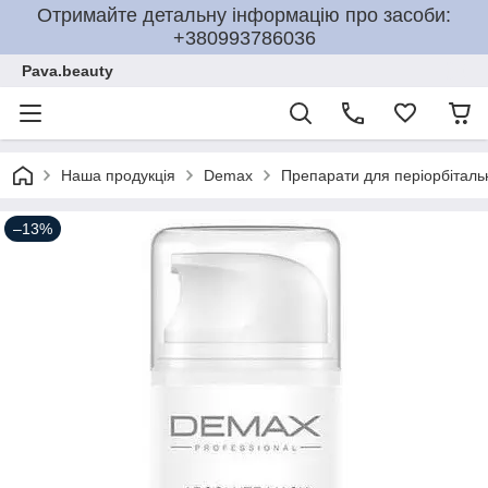
Отримайте детальну інформацію про засоби:
+380993786036
Pava.beauty
Наша продукція
Demax
Препарати для періорбіталь
–13%