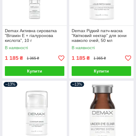
Demax Активна сироватка
Demax Рідкий патч-маска
"Вітамін Е + гіалуронова
"Квітковий нектар" для зони
кислота", 10 г
навколо очей, 50 мл
В наявності
В наявності
1 185
1 185
₴
₴
1 365 ₴
1 365 ₴
Купити
Купити
–13%
–13%