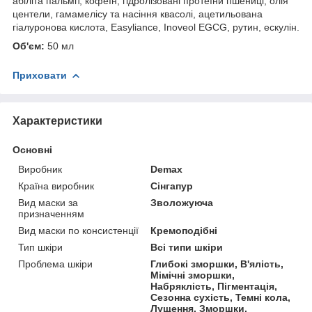
абіліта пальміт, кофеїн, гідролізовані протеїни пшениці, олія
центели, гамамелісу та насіння квасолі, ацетильована
гіалуронова кислота, Easyliance, Inoveol EGCG, рутин, ескулін.
Об'єм:
50 мл
Приховати
Характеристики
Основні
Виробник
Demax
Країна виробник
Сінгапур
Вид маски за
Зволожуюча
призначенням
Вид маски по консистенції
Кремоподібні
Тип шкіри
Всі типи шкіри
Проблема шкіри
Глибокі зморшки, В'ялість,
Мімічні зморшки,
Набряклість, Пігментація,
Сезонна сухість, Темні кола,
Лущення, Зморшки,