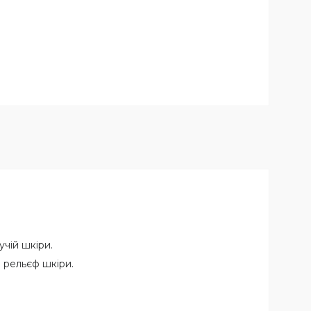
чій шкіри.
 рельєф шкіри.