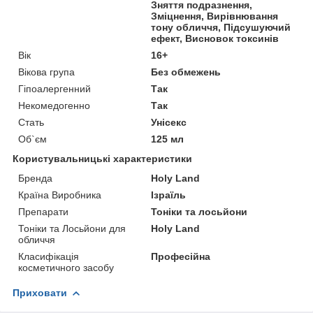
Зняття подразнення,
Зміцнення, Вирівнювання
тону обличчя, Підсушуючий
ефект, Висновок токсинів
Вік
16+
Вікова група
Без обмежень
Гіпоалергенний
Так
Некомедогенно
Так
Стать
Унісекс
Об`єм
125 мл
Користувальницькі характеристики
Бренда
Holy Land
Країна Виробника
Ізраїль
Препарати
Тоніки та лосьйони
Тоніки та Лосьйони для
Holy Land
обличчя
Класифікація
Професійна
косметичного засобу
Приховати