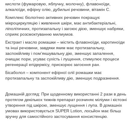
кислоти (фумаровую, яблучну, молочну), флавоноїди,
алкалоїди, ефірну олію, дубильні речовини, вітамін С.
Комплекс біологічно активних речовин покращує
мікроциркуляцію і живлення шкіри, має антибактеріальні,
ліполітичних, протизапальну і загоює дією, зменшує набряки,
сприяє розсмоктуванню милиумов.
Екстракт і масло ромашки – містить флавоноїди, каротиноїди
та інші речовини, завдяки яким має протизапальну,
заспокійливу і пом'якшувальну дію, зменшує запалення,
очищає пори, усуває сухість і лущення, стимулює процеси
регенерації епідермісу, прискорює загоєння ран.
Бісаболол – компонент ефірної олії ромашки має
протизапальну та заспокійливу дію, зменшує подразнення.
Домашній догляд: При щоденному використанні 2 рази в день
протягом декількох тижнів препарат розчиняє міліуми і кістозні
утворення під шкірою, зменшує лущення і лупа. В домашніх
умовах використовується SUPER Lotion, лосьйон має більш
зручну для самостійного застосування консистенцію.