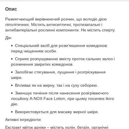
Опис
Размягчающий вирівнюючий розчин, що володіє дією
ліполітичних. Містить антисептичні, протизапальні і
антибактеріальні рослинні компоненти. Не містить спирту.
Дія:
Спеціальний засіб для розм'якшення комедонов
перед чищенням особи.
Сприяє розпушуванню вмісту проток сальних залоз і
розчинення закритих комедонов.
Запобігає стягування, лущення і розтріскування
шкіри.
Впливає як на жирну, так і на суху себорею.
Зменшує печіння після нанесення розігріваючого
лосьйону A-NOX Face Lotion, при цьому посилює його
дію.
Використовується для масажу жирної шкіри.
Активні інгредієнти:
Екстракт квіток арніки – містить холін, бетаїн, органічні