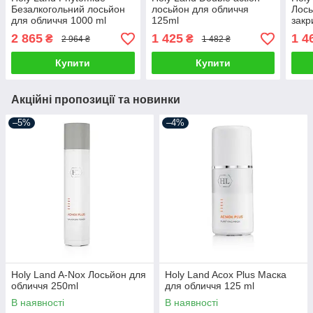
Безалкогольний лосьйон
лосьйон для обличчя
Лось
для обличчя 1000 ml
125ml
закр
2 865
1 425
1 4
₴
₴
2 964 ₴
1 482 ₴
Купити
Купити
Акційні пропозиції та новинки
–5%
–4%
Holy Land A-Nox Лосьйон для
Holy Land Acox Plus Маска
обличчя 250ml
для обличчя 125 ml
В наявності
В наявності