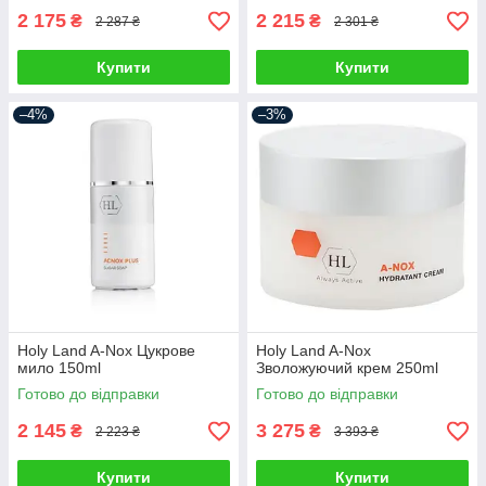
2 175
2 215
₴
₴
2 287 ₴
2 301 ₴
Купити
Купити
–4%
–3%
Holy Land A-Nox Цукрове
Holy Land A-Nox
мило 150ml
Зволожуючий крем 250ml
Готово до відправки
Готово до відправки
2 145
3 275
₴
₴
2 223 ₴
3 393 ₴
Купити
Купити