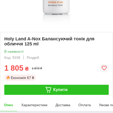
Holy Land A-Nox Балансуючий тонік для
обличчя 125 ml
В наявності
Код: 9106
Роздріб
1 805
₴
1 872 ₴
Економія
67 ₴
Купити
Опис
Характеристики
Доставка
Оплата
Умови п