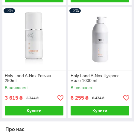
–3%
–3%
Holy Land A-Nox Розчин
Holy Land A-Nox Цукрове
250ml
мило 1000 ml
В наявності
В наявності
3 615
6 255
₴
₴
3 744 ₴
6 474 ₴
Купити
Купити
Про нас