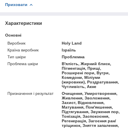
Приховати
Характеристики
Основні
Виробник
Holy Land
Країна виробник
Ізраїль
Тип шкіри
Проблемна
Проблема шкіри
В'ялість, Жирний блиск,
Пігментація, Прищі,
Розширені пори, Вугри,
Комедони, Міліуми
(жировики), Роздратування,
Чутливість, Акне
Призначення і результат
Очищення, Умиротворення,
Живлення, Зволоження,
Захист, Відновлення,
Матування, Пом'якшення,
Підтягування, Звуження пор,
Тонізація, Заспокоєння,
Регенерація, Загоєння ран/
тріщинок, Зняття запалення,