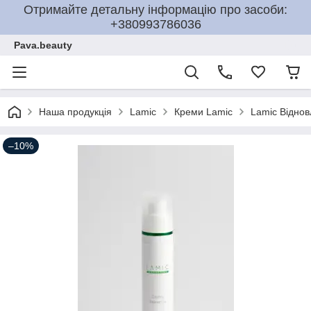
Отримайте детальну інформацію про засоби:
+380993786036
Pava.beauty
Наша продукція
Lamic
Креми Lamic
Lamic Відно
–10%