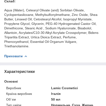
Склад:
Aqua (Water), Cetearyl Olivate (and) Sorbitan Olivate,
Cyclopentasiloxane, Methylsulfonylmethane, Zinc Oxide, Shea
Butter, Linseed Oil, Cetostearyl Alcofol, Isopropyl Myristate,
Propylene Glycol, Glycerin, PEG-40 Hydrogenated Castor Oil,
Dimethicone, Stearic Acid , Sodium Hyaluronate, Bisabolol,
Allantoin, Acrylates/C10-30 Alkyl Acrylate Crosspolymer, Bidens
Tripartita Extract, Urtica Dioica Extract, Perfume,
Phenoxyethanol, Essential Oil Organum Vulgare,
Triethanolamine.
Приховати
Характеристики
Основні
Виробник
Lamic Cosmetici
Країна виробник
Італія
Об`єм
50 мл
Тип шкіри
Нормальна, Суха, Жирна,