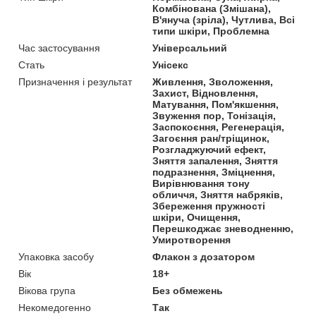
Комбінована (Змішана),
В'януча (зріла), Чутлива, Всі
типи шкіри, Проблемна
Час застосування
Універсальний
Стать
Унісекс
Призначення і результат
Живлення, Зволоження,
Захист, Відновлення,
Матування, Пом'якшення,
Звуження пор, Тонізація,
Заспокоєння, Регенерація,
Загоєння ран/тріщинок,
Розгладжуючий ефект,
Зняття запалення, Зняття
подразнення, Зміцнення,
Вирівнювання тону
обличчя, Зняття набряків,
Збереження пружності
шкіри, Очищення,
Перешкоджає зневодненню,
Умиротворення
Упаковка засобу
Флакон з дозатором
Вік
18+
Вікова група
Без обмежень
Некомедогенно
Так