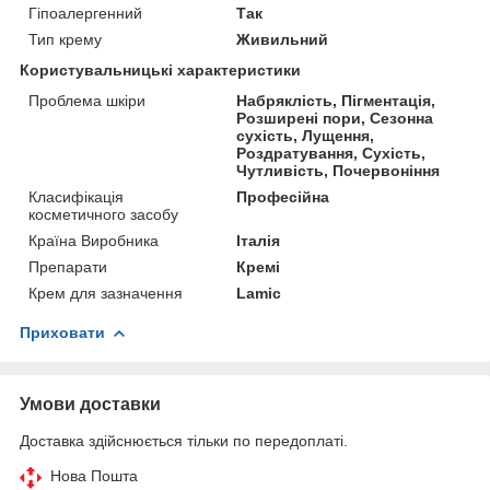
Гіпоалергенний
Так
Тип крему
Живильний
Користувальницькі характеристики
Проблема шкіри
Набряклість, Пігментація,
Розширені пори, Сезонна
сухість, Лущення,
Роздратування, Сухість,
Чутливість, Почервоніння
Класифікація
Професійна
косметичного засобу
Країна Виробника
Італія
Препарати
Кремі
Крем для зазначення
Lamic
Приховати
Умови доставки
Доставка здійснюється тільки по передоплаті.
Нова Пошта