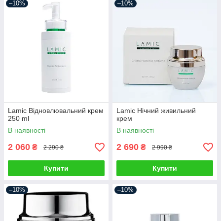
–10%
–10%
Lamic Відновлювальний крем
Lamic Нічний живильний
250 ml
крем
В наявності
В наявності
2 060
2 690
₴
₴
2 290 ₴
2 990 ₴
Купити
Купити
–10%
–10%