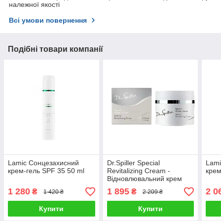
належної якості
Всі умови повернення
Подібні товари компанії
Lamic Сонцезахисний
Dr.Spiller Special
Lami
крем-гель SPF 35 50 ml
Revitalizing Cream -
крем
Відновлювальний крем
для чутливої шкіри, 50 мл
1 280
1 895
2 0
₴
₴
1 420 ₴
2 209 ₴
Купити
Купити