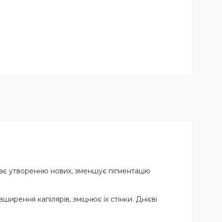
ає утворенню нових, зменшує пігментацію
ирення капілярів, зміцнює їх стінки. Днієві