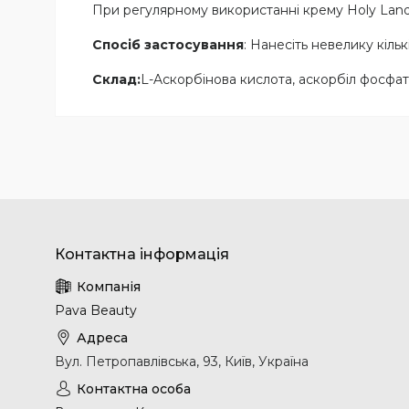
При регулярному використанні крему Holy Land
Спосіб застосування
: Нанесіть невелику кіль
Склад:
L-Aскорбінова кислота, аскорбіл фосфат 
Pava Beauty
Вул. Петропавлівська, 93, Київ, Україна