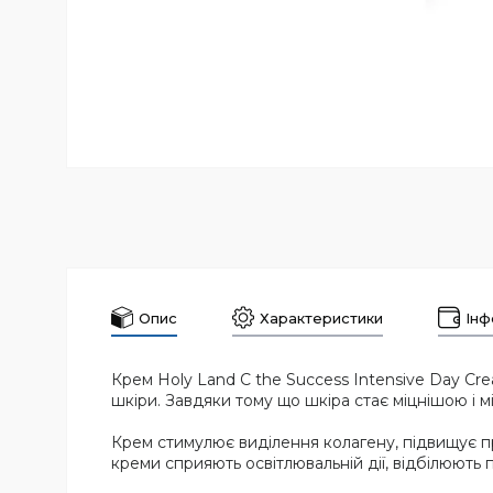
Опис
Характеристики
Інф
Крем Holy Land C the Success Intensive Day C
шкіри. Завдяки тому що шкіра стає міцнішою і м
Крем стимулює виділення колагену, підвищує пру
креми сприяють освітлювальній дії, відбілюють п