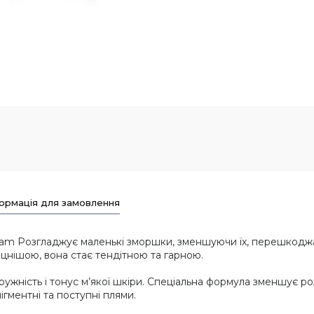
ормація для замовлення
ream Розгладжує маленькі зморшки, зменшуючи їх, перешкодж
іцнішою, вона стає тендітною та гарною.
жність і тонус м’якої шкіри. Спеціальна формула зменшує розш
ігментні та поступні плями.