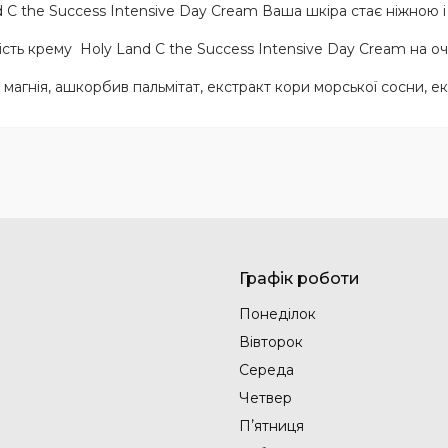
 C the Success Intensive Day Cream Ваша шкіра стає ніжною 
кість крему Holy Land C the Success Intensive Day Cream на о
магнія, ашкорбив пальмітат, екстракт кори морської сосни, е
Графік роботи
Понеділок
Вівторок
Середа
Четвер
Пʼятниця