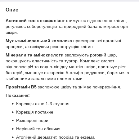
Опис
Активний тонік ексфоліант
стимулює відновлення клітин,
регулюює себорегуляцію та природний баланс мікрофлори
шкіри.
Мультимінеральний комплекс
прискорює всі органічні
процеси, активізуючи реконструкцію клітин.
Мінерали та амінокислоти
зволожують роговий шар,
покращують еластичність та тургор. Комплекс кислот
відновлює рН та водно-ліпідну мантію шкіри, пригнічує ріст
бактерій, зменшує експресію 5-альфа редуктази, бореться з
глибинними запальними елементами.
Провітамін В5
заспокоює шкіру та знімає почервоніння.
Показання:
Корекція акне 1-3 ступеня
Корекція постакне
Розширені пори
Нерівний тон обличчя
Атопічний дерматит, псоріаз та екзема