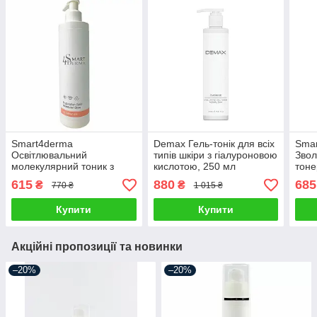
Smart4derma
Demax Гель-тонік для всіх
Sma
Освітлювальний
типів шкіри з гіалуроновою
Звол
молекулярний тоник з
кислотою, 250 мл
тоне
ніацинамідом та
250 
615
880
685
₴
₴
770 ₴
1 015 ₴
глутатіоном, 250 мл
Купити
Купити
Акційні пропозиції та новинки
–20%
–20%