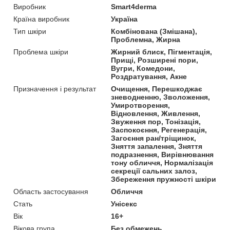
Виробник
Smart4derma
Країна виробник
Україна
Тип шкіри
Комбінована (Змішана),
Проблемна, Жирна
Проблема шкіри
Жирний блиск, Пігментація,
Прищі, Розширені пори,
Вугри, Комедони,
Роздратування, Акне
Призначення і результат
Очищення, Перешкоджає
зневодненню, Зволоження,
Умиротворення,
Відновлення, Живлення,
Звуження пор, Тонізація,
Заспокоєння, Регенерація,
Загоєння ран/тріщинок,
Зняття запалення, Зняття
подразнення, Вирівнювання
тону обличчя, Нормалізація
секреції сальних залоз,
Збереження пружності шкіри
Область застосування
Обличчя
Стать
Унісекс
Вік
16+
Вікова група
Без обмежень