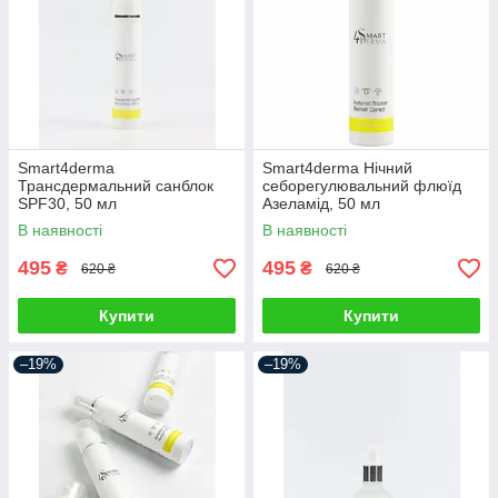
Smart4derma
Smart4derma Нічний
Трансдермальний санблок
себорегулювальний флюїд
SPF30, 50 мл
Азеламід, 50 мл
В наявності
В наявності
495
495
₴
₴
620 ₴
620 ₴
Купити
Купити
–19%
–19%