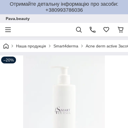
Отримайте детальну інформацію про засоби:
+380993786036
Pava.beauty
Наша продукція
Smart4derma
Acne derm active Засо
–20%