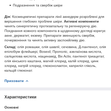
Подразнення та свербіж шкіри
Дія:
Космецевтичні препарати лінії акнедерм розроблені для
вирішення глибоких проблем шкіри.
Активні компоненти
чинять синергетичну протизапальну та регенеруючу дію.
Поєднання кожного компонента в щоденному догляді корегує
акне, дерматит, екзему. Препарати зменшують свербіж,
почервоніння та чинять активну заспокійливу дію.
Склад:
олія ромашки, олія шавлії, сечовина, Д-пантенол, олія
епілобіум флейшері, Bosexil, Прополіс, азелаїнова кислота,
саліцилова кислота, ніацинамід, Bix Activ, пантеніл триацетат,
олія кінського каштана, магній хлорид, калій хлорид, цинк
хлорид, натрій хлорид, глюконолактон, каприліл гліколь,
кальцій глюконат.
Приховати
Характеристики
Основні