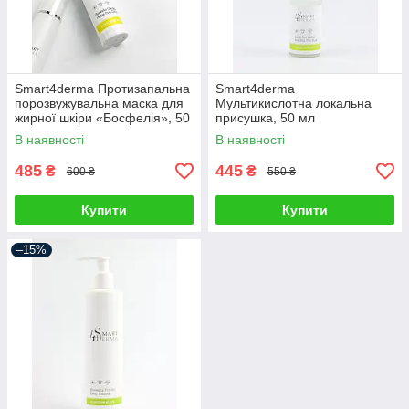
Smart4derma Протизапальна
Smart4derma
порозвужувальна маска для
Мультикислотна локальна
жирної шкіри «Босфелія», 50
присушка, 50 мл
мл
В наявності
В наявності
485
445
₴
₴
600 ₴
550 ₴
Купити
Купити
–15%