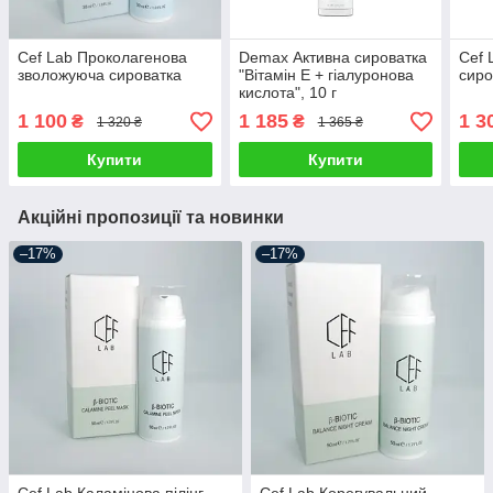
Cef Lab Проколагенова
Demax Активна сироватка
Cef 
зволожуюча сироватка
"Вітамін Е + гіалуронова
сиро
кислота", 10 г
1 100
1 185
1 3
₴
₴
1 320 ₴
1 365 ₴
Купити
Купити
Акційні пропозиції та новинки
–17%
–17%