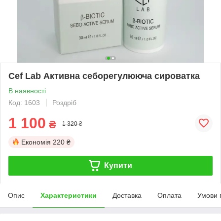
Cef Lab Активна себорегулююча сироватка
В наявності
Код: 1603
Роздріб
1 100
₴
1 320 ₴
Економія
220 ₴
Купити
Опис
Характеристики
Доставка
Оплата
Умови 