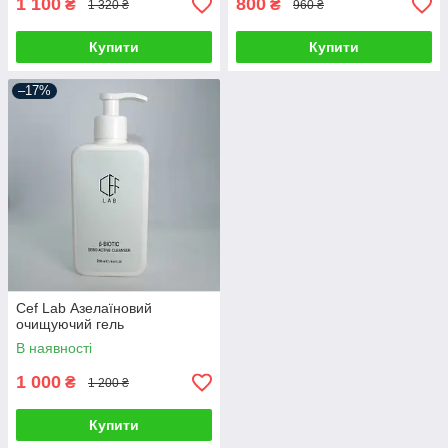
1 100
800
₴
₴
1 320 ₴
960 ₴
Купити
Купити
–17%
Cef Lab Азелаїновий
очищуючий гель
В наявності
1 000
₴
1 200 ₴
Купити