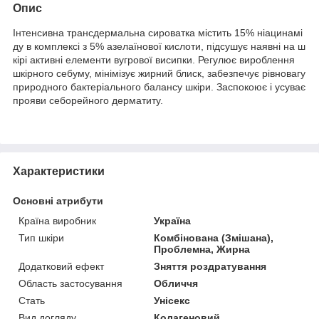
Опис
Інтенсивна трансдермальна сироватка містить 15% ніацинамі
ду в комплексі з 5% азелаїнової кислоти, підсушує наявні на ш
кірі активні елементи вугрової висипки. Регулює вироблення
шкірного себуму, мінімізує жирний блиск, забезпечує рівновагу
природного бактеріального балансу шкіри. Заспокоює і усуває
прояви себорейного дерматиту.
Характеристики
Основні атрибути
Країна виробник
Україна
Тип шкіри
Комбінована (Змішана),
Проблемна, Жирна
Додатковий ефект
Зняття роздратування
Область застосування
Обличчя
Стать
Унісекс
Вид догляду
Колагеновий