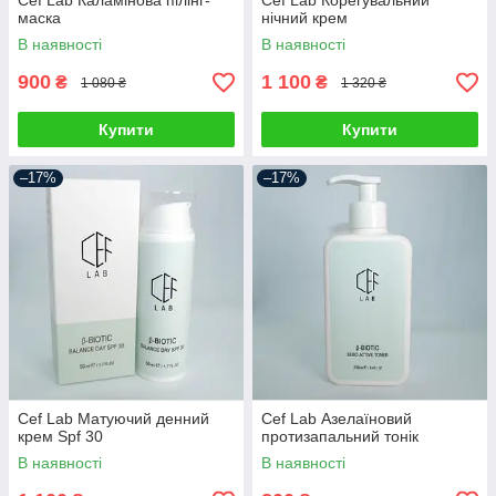
Cef Lab Каламінова пілінг-
Cef Lab Корегувальний
маска
нічний крем
В наявності
В наявності
900
1 100
₴
₴
1 080 ₴
1 320 ₴
Купити
Купити
–17%
–17%
Cef Lab Матуючий денний
Cef Lab Азелаїновий
крем Spf 30
протизапальний тонік
В наявності
В наявності