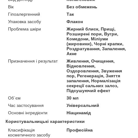
Вік
Без обмежень
Гіпоалергенний
Так
Упаковка засобу
Флакон
Проблема шкіри
Жирний блиск, Прищі,
Розширені пори, Вугри,
Комедони, Міліуми
(жировики), Чорні крапки,
Роздратування, Запалення,
Акне
Призначення і результат
Живлення, Очищення,
Відновлення,
Оздоровлення, Звуження
пор, Регенерація, Зняття
запалення, Нормалізація
секреції сальних залоз,
Підсушуючий ефект
Об`єм
30 мл
Час застосування
Універсальний
Основні інгредієнти
Ніацинамід
Користувальницькі характеристики
Класифікація
Професійна
косметичного засобу