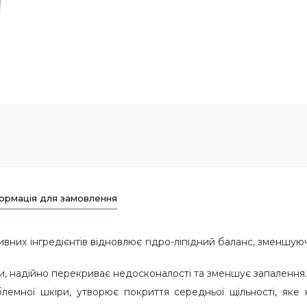
ормація для замовлення
ивних інгредієнтів відновлює гідро-ліпідний баланс, зменшу
іри, надійно перекриває недосконалості та зменшує запалення.
емної шкіри, утворює покриття середньої щільності, яке 