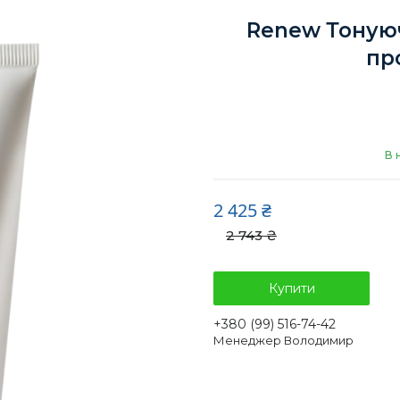
Renew Тонуюч
пр
В 
2 425 ₴
2 743 ₴
Купити
+380 (99) 516-74-42
Менеджер Володимир