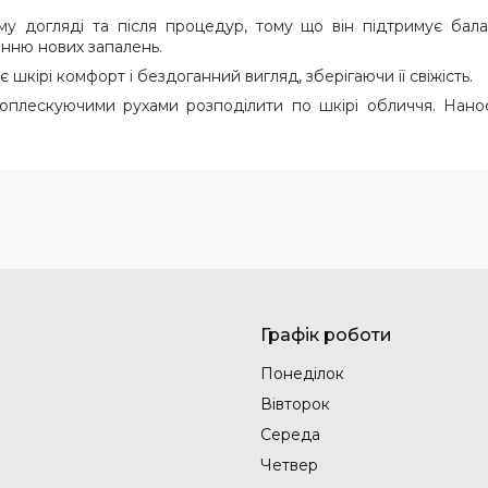
 догляді та після процедур, тому що він підтримує балан
енню нових запалень.
кірі комфорт і бездоганний вигляд, зберігаючи її свіжість.
поплескуючими рухами розподілити по шкірі обличчя. Нан
Графік роботи
Понеділок
Вівторок
Середа
Четвер