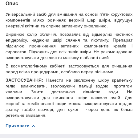
Опис
Універсальний засіб для вмивання на основі п’яти фруктових
компонентів м’яко розчиняє верхній шар шкіри, відлущує
змертвілі клітини та сприяє активному оновленню.
Вирівнює колір обличчя, позбавляє від відмерлих частинок
епідермісу, надаючи шкірі сяяння та ліфтингу. Препарат
підсилює проникнення активних компонентів кремів і
сироваток. Підходить для всіх типів шкіри. Не рекомендовано
використовувати для зняття макіяжу в області очей.
В косметологічному кабінеті застосовується для очищення
перед всіма процедурами, особливо перед пілінгами.
ЗАСТОСУВАННЯ:
Нанести на зволожену шкіру крапельку
гелю, вимилювати, зволожуючи пальці водою, протягом
хвилини. Змити достатньою кількістю води. Не
використовувати для вмивання шкіри навколо очей. Для
жирної та комбінованої шкіри можна використовувати щодня
зранку та/або ввечері, для сухої - через день як більш
ретельне вмивання.
Приховати