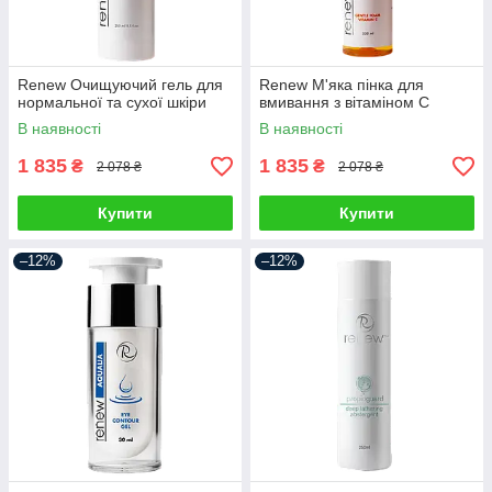
Renew Очищуючий гель для
Renew М'яка пінка для
нормальної та сухої шкіри
вмивання з вітаміном С
В наявності
В наявності
1 835
1 835
₴
₴
2 078 ₴
2 078 ₴
Купити
Купити
–12%
–12%