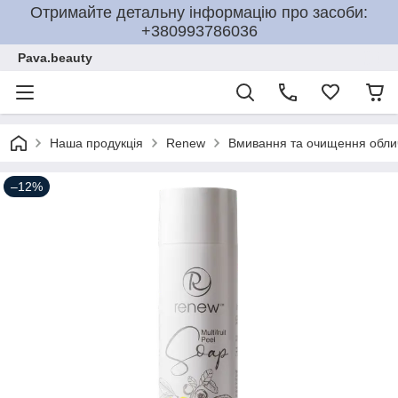
Отримайте детальну інформацію про засоби:
+380993786036
Pava.beauty
Наша продукція
Renew
Вмивання та очищення обли
–12%