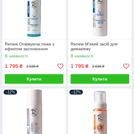
Renew Освіжуюча пінка з
Renew М'який засіб для
ефектом заспокоєння
демакіяжу
В наявності
В наявності
1 795
1 795
₴
₴
2 036 ₴
2 036 ₴
Купити
Купити
–12%
–12%