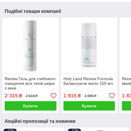
Подібні товари компанії
Renew Гель для глибокого
Holy Land Renew Formula
Rene
очищення всіх типів шкіри
Балансуюче мило 150 мл
вмив
з акне
2 315
1 915
1 8
₴
₴
2 618 ₴
1 989 ₴
Купити
Купити
Акційні пропозиції та новинки
–12%
–12%