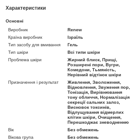
Характеристики
Основні
Виробник
Renew
Країна виробник
Ізраїль
Тип засобу для вмивання
Гель
Тип шкіри
Всі типи шкіри
Проблема шкіри
Жирний блиск, Прищі,
Розширені пори, Вугри,
Комедони, Тьмяність,
Нерівний відтінок шкіри
Призначення і результат
Живлення, Зволоження,
Відновлення, Звуження пор,
Тонізація, Вирівнювання
тону обличчя, Нормалізація
секреції сальних залоз,
Висновок токсинів,
Відлущування відмерлих
клітин шкіри, Очищення,
Перешкоджає зневодненню
Вік
Без обмежень
Вікова група
Без обмежень