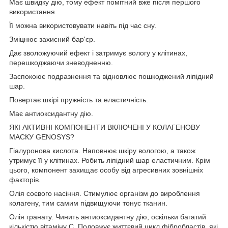
Має швидку дію, тому ефект помітний вже після першого
використання.
Її можна використовувати навіть під час сну.
Зміцнює захисний бар'єр.
Дає зволожуючий ефект і затримує вологу у клітинах,
перешкоджаючи зневодненню.
Заспокоює подразнення та відновлює пошкоджений ліпідний
шар.
Повертає шкірі пружність та еластичність.
Має антиоксидантну дію.
ЯКІ АКТИВНІ КОМПОНЕНТИ ВКЛЮЧЕНІ У КОЛАГЕНОВУ
МАСКУ GENOSYS?
Гіалуронова кислота. Наповнює шкіру вологою, а також
утримує її у клітинах. Робить ліпідний шар еластичним. Крім
цього, компонент захищає особу від агресивних зовнішніх
факторів.
Олія соєвого насіння. Стимулює організм до вироблення
колагену, тим самим підвищуючи тонус тканин.
Олія гранату. Чинить антиоксидантну дію, оскільки багатий
кількістю вітаміну С. Подовжує життєвий цикл фібробластів, які