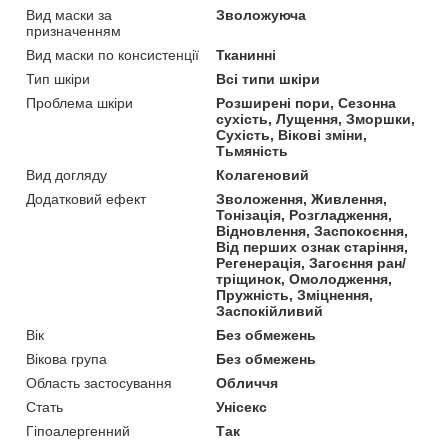
Вид маски за
Зволожуюча
призначенням
Вид маски по консистенції
Тканинні
Тип шкіри
Всі типи шкіри
Проблема шкіри
Розширені пори, Сезонна
сухість, Лущення, Зморшки,
Сухість, Вікові зміни,
Тьмяність
Вид догляду
Колагеновий
Додатковий ефект
Зволоження, Живлення,
Тонізація, Розгладження,
Відновлення, Заспокоєння,
Від перших ознак старіння,
Регенерація, Загоєння ран/
тріщинок, Омолодження,
Пружність, Зміцнення,
Заспокійливий
Вік
Без обмежень
Вікова група
Без обмежень
Область застосування
Обличчя
Стать
Унісекс
Гіпоалергенний
Так