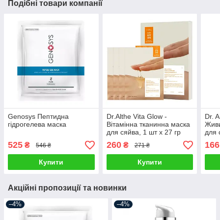
Подібні товари компанії
Genosys Пептидна
Dr.Althe Vita Glow -
Dr. 
гідрогелева маска
Вітамінна тканинна маска
Живи
для сяйва, 1 шт х 27 гр
для 
27 м
525
260
166
₴
₴
546 ₴
271 ₴
Купити
Купити
Акційні пропозиції та новинки
–4%
–4%