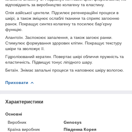
відповідають за виробництво колагену та еластину.
Олія азійської центели. Підсилює регенераційні процеси в
шкірі, а також зміцнює ослаблі тканини та сприяє загоєнню
ранок. Покращує синтез колагену та посилює бар'єрну
функцію.
Алантоїн. Заспокоює запалення, а також загоює ранки.
Стимулює формування здорових клітин. Покращує текстуру
шкіри та зволожує її.
Гідролізований кератин. Повертає шкірі обличчя пружність та
еластичність. Підвищує тонус ліпідного шару.
Бетаїн. Знімає запальні процеси та наповнює шкіру вологою.
Приховати
Характеристики
Основні
Виробник
Genosys
Країна виробник
Південна Корея