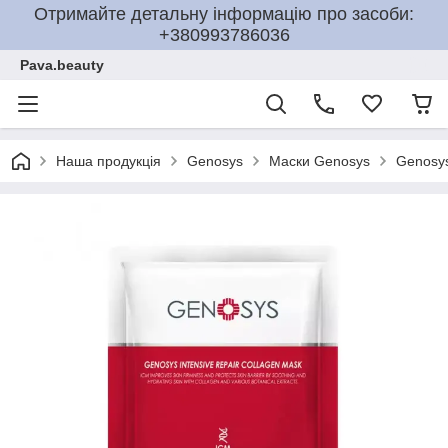
Отримайте детальну інформацію про засоби:
+380993786036
Pava.beauty
Наша продукція
Genosys
Маски Genosys
Genosy