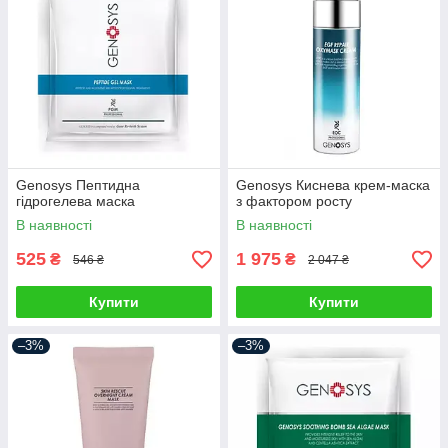
Genosys Пептидна
Genosys Киснева крем-маска
гідрогелева маска
з фактором росту
В наявності
В наявності
525
1 975
₴
₴
546 ₴
2 047 ₴
Купити
Купити
–3%
–3%