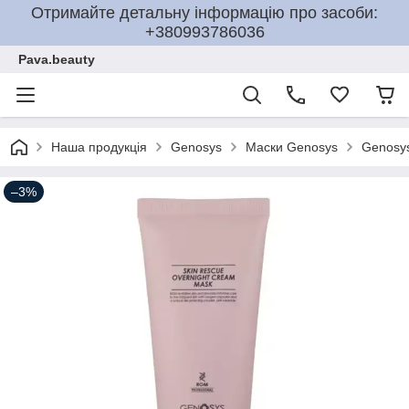
Отримайте детальну інформацію про засоби:
+380993786036
Pava.beauty
Наша продукція
Genosys
Маски Genosys
Genosys
–3%