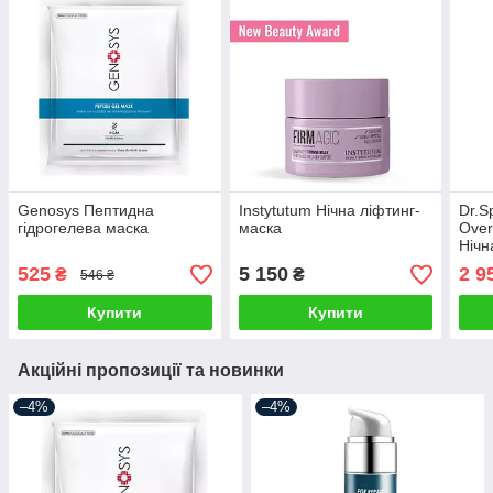
Genosys Пептидна
Instytutum Нічна ліфтинг-
Dr.Sp
гідрогелева маска
маска
Over
Нічн
маск
525
5 150
2 9
₴
₴
546 ₴
Купити
Купити
Акційні пропозиції та новинки
–4%
–4%