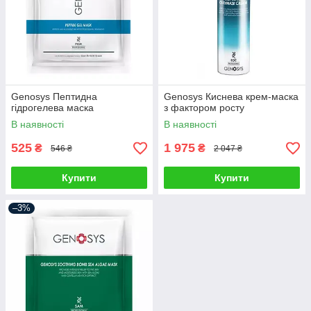
Genosys Пептидна
Genosys Киснева крем-маска
гідрогелева маска
з фактором росту
В наявності
В наявності
525
1 975
₴
₴
546 ₴
2 047 ₴
Купити
Купити
–3%