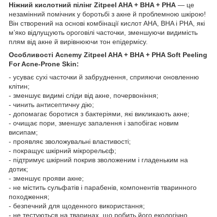
Ніжний кислотний пілінг Zitpeel AHA + BHA + PHA
— це
незамінний помічник у боротьбі з акне й проблемною шкірою!
Він створений на основі комбінації кислот AHA, BHA і PHA, які
м’яко відлущують ороговілі часточки, зменшуючи видимість
плям від акне й вирівнюючи тон епідермісу.
Особливості Acnemy Zitpeel AHA + BHA + PHA Soft Peeling
For Acne-Prone Skin:
- усуває сухі часточки й забруднення, сприяючи оновленню
клітин;
- зменшує видимі сліди від акне, почервоніння;
- чинить антисептичну дію;
- допомагає боротися з бактеріями, які викликають акне;
- очищає пори, зменшує запалення і запобігає новим
висипам;
- проявляє зволожувальні властивості;
- покращує шкірний мікрорельєф;
- підтримує шкірний покрив зволоженим і гладеньким на
дотик;
- зменшує прояви акне;
- не містить сульфатів і парабенів, компонентів тваринного
походження;
- безпечний для щоденного використання;
- не тестуються на тваринах, що робить його екологічно