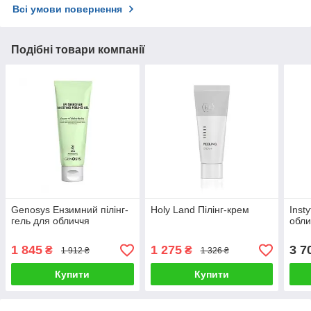
Всі умови повернення
Подібні товари компанії
Genosys Ензимний пілінг-
Holy Land Пілінг-крем
Inst
гель для обличчя
обли
1 845
1 275
3 7
₴
₴
1 912 ₴
1 326 ₴
Купити
Купити