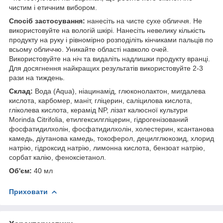
чистим і етичним вибором.
Спосіб застосування:
нанесіть на чисте сухе обличчя. Не
використовуйте на вологій шкірі. Нанесіть невелику кількість
продукту на руку і рівномірно розподіліть кінчиками пальців по
всьому обличчю. Уникайте області навколо очей.
Використовуйте на ніч та видаліть надлишки продукту вранці.
Для досягнення найкращих результатів використовуйте 2-3
рази на тиждень.
Склад:
Вода (Aqua), ніацинамід, глюконолактон, мигдалева
кислота, карбомер, маніт, гліцерин, саліцилова кислота,
гліколева кислота, керамід NP, лізат калюсної культури
Morinda Citrifolia, етилгексилгліцерин, гідрогенізований
фосфатидилхолін, фосфатидилхолін, холестерин, ксантанова
камедь, діутанова камедь, токоферол, децилглюкозид, хлорид
натрію, гідроксид натрію, лимонна кислота, бензоат натрію,
сорбат калію, феноксіетанол.
Об'єм:
40 мл
Приховати