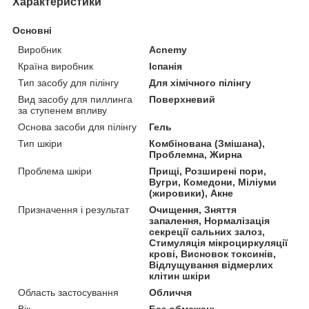
Характеристики
Основні
Виробник
Acnemy
Країна виробник
Іспанія
Тип засобу для пілінгу
Для хімічного пілінгу
Вид засобу для пиллинга
Поверхневий
за ступенем впливу
Основа засоби для пілінгу
Гель
Тип шкіри
Комбінована (Змішана),
Проблемна, Жирна
Проблема шкіри
Прищі, Розширені пори,
Вугри, Комедони, Міліуми
(жировики), Акне
Призначення і результат
Очищення, Зняття
запалення, Нормалізація
секреції сальних залоз,
Стимуляція мікроциркуляції
крові, Висновок токсинів,
Відлущування відмерлих
клітин шкіри
Область застосування
Обличчя
Вік
Без обмежень