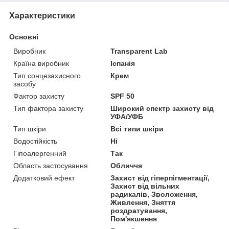
Характеристики
Основні
Виробник
Transparent Lab
Країна виробник
Іспанія
Тип сонцезахисного
Крем
засобу
Фактор захисту
SPF 50
Тип фактора захисту
Широкий спектр захисту від
УФА/УФБ
Тип шкіри
Всі типи шкіри
Водостійкість
Ні
Гіпоалергенний
Так
Область застосування
Обличчя
Додатковий ефект
Захист від гіперпігментації,
Захист від вільних
радикалів, Зволоження,
Живлення, Зняття
роздратування,
Пом'якшення