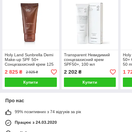
Holy Land Sunbrella Demi
Transparent Невидимий
Holy
Make-up SPF 50+
сонцезахисний крем
50+ 
Сонцезахисний крем 125
SPF50+, 100 мл
50 m
ml
2 825
2 202
1 7
₴
₴
2 925 ₴
Купити
Купити
Про нас
99% позитивних з 74 відгуків за рік
Працює з 24.03.2020