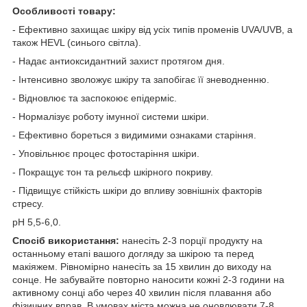
Особливості товару:
- Ефективно захищає шкіру від усіх типів променів UVA/UVB, а
також HEVL (синього світла).
- Надає антиоксидантний захист протягом дня.
- Інтенсивно зволожує шкіру та запобігає її зневодненню.
- Відновлює та заспокоює епідерміс.
- Нормалізує роботу імунної системи шкіри.
- Ефективно бореться з видимими ознаками старіння.
- Уповільнює процес фотостаріння шкіри.
- Покращує тон та рельєф шкірного покриву.
- Підвищує стійкість шкіри до впливу зовнішніх факторів
стресу.
pH 5,5-6,0.
Спосіб використання:
нанесіть 2-3 порції продукту на
останньому етапі вашого догляду за шкірою та перед
макіяжем. Рівномірно нанесіть за 15 хвилин до виходу на
сонце. Не забувайте повторно наносити кожні 2-3 години на
активному сонці або через 40 хвилин після плавання або
фізичних вправ. В умовах міста можна не оновлювати 7-8