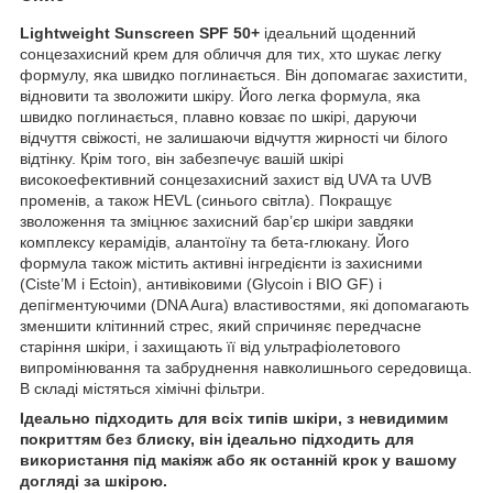
Lightweight Sunscreen SPF 50+
ідеальний щоденний
сонцезахисний крем для обличчя для тих, хто шукає легку
формулу, яка швидко поглинається. Він допомагає захистити,
відновити та зволожити шкіру. Його легка формула, яка
швидко поглинається, плавно ковзає по шкірі, даруючи
відчуття свіжості, не залишаючи відчуття жирності чи білого
відтінку. Крім того, він забезпечує вашій шкірі
високоефективний сонцезахисний захист від UVA та UVB
променів, а також HEVL (синього світла). Покращує
зволоження та зміцнює захисний бар’єр шкіри завдяки
комплексу керамідів, алантоїну та бета-глюкану. Його
формула також містить активні інгредієнти із захисними
(Ciste’M і Ectoin), антивіковими (Glycoin і BIO GF) і
депігментуючими (DNA Aura) властивостями, які допомагають
зменшити клітинний стрес, який спричиняє передчасне
старіння шкіри, і захищають її від ультрафіолетового
випромінювання та забруднення навколишнього середовища.
В складі містяться хімічні фільтри.
Ідеально підходить для всіх типів шкіри, з невидимим
покриттям без блиску, він ідеально підходить для
використання під макіяж або як останній крок у вашому
догляді за шкірою.