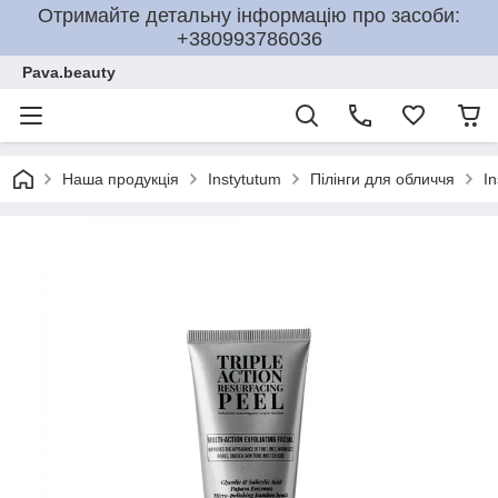
Отримайте детальну інформацію про засоби:
+380993786036
Pava.beauty
Наша продукція
Instytutum
Пілінги для обличчя
I