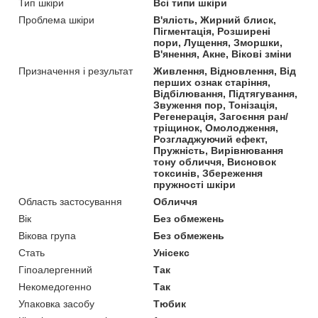
Тип шкіри
Всі типи шкіри
Проблема шкіри
В'ялість, Жирний блиск,
Пігментація, Розширені
пори, Лущення, Зморшки,
В'янення, Акне, Вікові зміни
Призначення і результат
Живлення, Відновлення, Від
перших ознак старіння,
Відбілювання, Підтягування,
Звуження пор, Тонізація,
Регенерація, Загоєння ран/
тріщинок, Омолодження,
Розгладжуючий ефект,
Пружність, Вирівнювання
тону обличчя, Висновок
токсинів, Збереження
пружності шкіри
Область застосування
Обличчя
Вік
Без обмежень
Вікова група
Без обмежень
Стать
Унісекс
Гіпоалергенний
Так
Некомедогенно
Так
Упаковка засобу
Тюбик