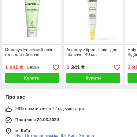
Genosys Ензимний пілінг-
Acnemy Zitpeel Пілінг для
Holy
гель для обличчя
обличчя, 40 мл
Відб
1 845
1 341
3 9
₴
₴
1 912 ₴
Купити
Купити
Про нас
99% позитивних з 72 відгуків за рік
Працює з 24.03.2020
м. Київ
Вул. Петропавлівська, 93, Київ, Україна