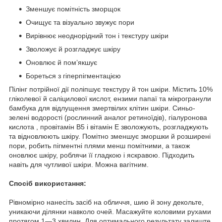
Зменшує помітність зморщок
Очищує та візуально звужує пори
Вирівнює неоднорідний тон і текстуру шкіри
Зволожує й розгладжує шкіру
Оновлює й пом’якшує
Бореться з гіперпігментацією
Пілінг потрійної дії поліпшує текстуру й тон шкіри. Містить 10%
гліколевої й саліцилової кислот, ензими папаї та мікрогранули
бамбука для відлущення змертвілих клітин шкіри. Синьо-
зелені водорості (рослинний аналог ретиноїдів), гіалуронова
кислота , провітамін B5 і вітамін Е зволожують, розгладжують
та відновлюють шкіру. Помітно зменшує зморшки й розширені
пори, робить пігментні плями менш помітними, а також
оновлює шкіру, роблячи її гладкою і яскравою. Підходить
навіть для чутливої шкіри. Можна вагітним.
Спосіб використання:
Рівномірно нанесіть засіб на обличчя, шию й зону декольте,
уникаючи ділянки навколо очей. Масажуйте коловими рухами
протягом 1—3 хвилин. Для оптимального результату залиште