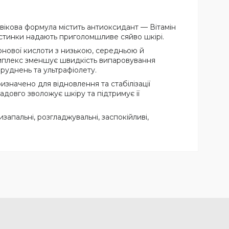
вікова формула містить антиоксидант — Вітамін
частинки надають приголомшливе сяйво шкірі.
онової кислоти з низькою, середньою й
омплекс зменшує швидкість випаровування
бруднень та ультрафіолету.
значено для відновлення та стабілізації
адовго зволожує шкіру та підтримує її
изапальні, розгладжувальні, заспокійливі,