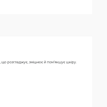
що розгладжує, зміцнює й пом’якшує шкіру.