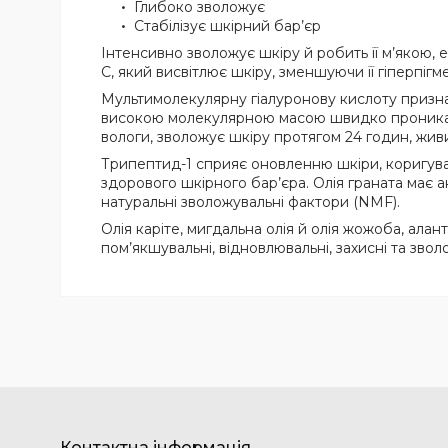
Глибоко зволожує
Стабілізує шкірний бар’єр
Інтенсивно зволожує шкіру й робить її м’якою,
C, який висвітлює шкіру, зменшуючи її гіперпіг
Мультимолекулярну гіалуронову кислоту призна
високою молекулярною масою швидко проникают
вологи, зволожує шкіру протягом 24 годин, живи
Трипептид-1 сприяє оновленню шкіри, коригува
здорового шкірного бар’єра. Олія граната має а
натуральні зволожувальні фактори (NMF).
Олія каріте, мигдальна олія й олія жожоба, алан
пом’якшувальні, відновлювальні, захисні та звол