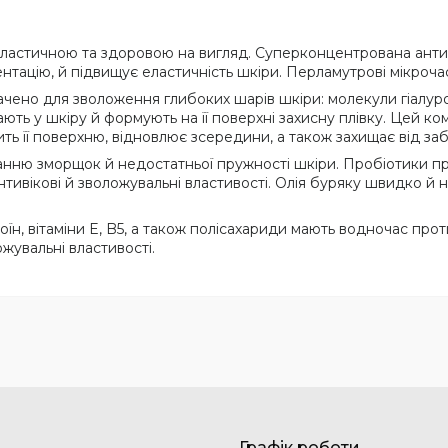
 еластичною та здоровою на вигляд. Суперконцентрована анти
ментацію, й підвищує еластичність шкіри. Перламутрові мікро
чено для зволоження глибоких шарів шкіри: молекули гіалур
ь у шкіру й формують на її поверхні захисну плівку. Цей к
ть її поверхню, відновлює зсередини, а також захищає від за
нню зморщок й недостатньої пружності шкіри. Пробіотики при
нтивікові й зволожувальні властивості. Олія буряку швидко й н
тоїн, вітаміни E, B5, а також полісахариди мають водночас прот
ожувальні властивості.
Графік роботи