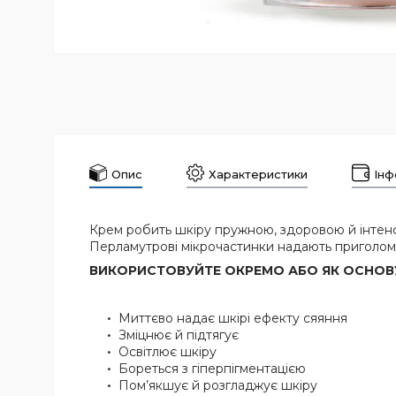
Опис
Характеристики
Інф
Крем робить шкіру пружною, здоровою й інтенс
Перламутрові мікрочастинки надають приголом
ВИКОРИСТОВУЙТЕ ОКРЕМО АБО ЯК ОСНОВУ
Миттєво надає шкірі ефекту сяяння
Зміцнює й підтягує
Освітлює шкіру
Бореться з гіперпігментацією
Пом’якшує й розгладжує шкіру