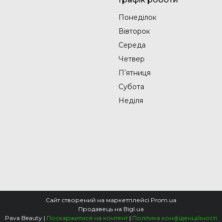
Понеділок
Вівторок
Середа
Четвер
Пʼятниця
Субота
Неділя
Сайт створений на маркетплейсі
Prom.ua
Продавець на Bigl.ua
Pava Beauty |
Поскаржитися на контент
|
Політика конфіденційності