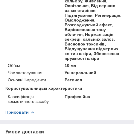
кольору, Живлення,
Освітлення, Від перших
ознак старіння,
Підтягування, Регенерація,
Омолодження,
Розгладжуючий ефект,
Вирівнювання тону
обличчя, Нормалізація
секреції сальних залоз,
Висновок токсинів,
Відлущування відмерлих
клітин шкіри, Збереження
пружності шкіри
Об`єм
10 мл
Час застосування
Універсальний
Основні інгредієнти
Ретинол
Користувальницькі характеристики
Класифікація
Професійна
косметичного засобу
Приховати
Умови доставки