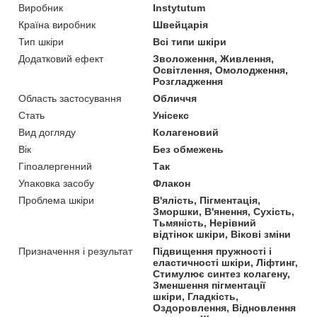
Виробник
Instytutum
Країна виробник
Швейцарія
Тип шкіри
Всі типи шкіри
Додатковий ефект
Зволоження, Живлення,
Освітлення, Омолодження,
Розгладження
Область застосування
Обличчя
Стать
Унісекс
Вид догляду
Колагеновий
Вік
Без обмежень
Гіпоалергенний
Так
Упаковка засобу
Флакон
Проблема шкіри
В'ялість, Пігментація,
Зморшки, В'янення, Сухість,
Тьмяність, Нерівний
відтінок шкіри, Вікові зміни
Призначення і результат
Підвищення пружності і
еластичності шкіри, Ліфтинг,
Стимулює синтез колагену,
Зменшення пігментації
шкіри, Гладкість,
Оздоровлення, Відновлення