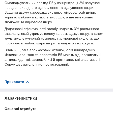
Омолоджувальний пептид P3 у концентрації 2% запускає
процес природного відновлення та відлущення шкіри.
Завдяки цьому сироватка вирівнює мікрорельєф шкіри,
коригує глибину й кількість зморщок, а ще інтенсивно
зволожує та відновлює шкіру.
Додаткової ефективності засобу надають 3% рослинного
сквалану, який утримує вологу та розгладжує шкіру, а також
мультимолекулярний комплекс гіалуронової кислоти, що
проникає в глибокі шари шкіри та надовго зволожує її.
Вітамін E, олія абрикосових кісточок, олія виноградних
кісточок, алантоїн та провітамін B5 мають відновлювальні,
антиоксидантні, заспокійливі й протизапальні властивості.
Серум дерматологічно протестований.
Приховати
Характеристики
Основні атрибути