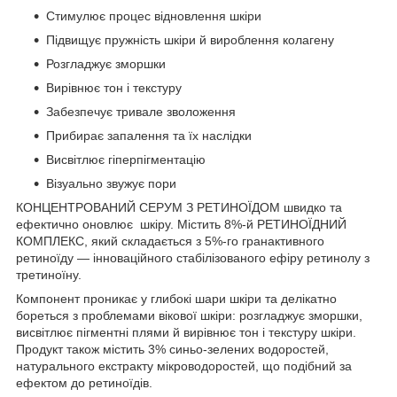
Стимулює процес відновлення шкіри
Підвищує пружність шкіри й вироблення колагену
Розгладжує зморшки
Вирівнює тон і текстуру
Забезпечує тривале зволоження
Прибирає запалення та їх наслідки
Висвітлює гіперпігментацію
Візуально звужує пори
КОНЦЕНТРОВАНИЙ СЕРУМ З РЕТИНОЇДОМ швидко та
ефектично оновлює шкіру. Містить 8%-й РЕТИНОЇДНИЙ
КОМПЛЕКС, який складається з 5%-го гранактивного
ретиноїду — інноваційного стабілізованого ефіру ретинолу з
третиноїну.
Компонент проникає у глибокі шари шкіри та делікатно
бореться з проблемами вікової шкіри: розгладжує зморшки,
висвітлює пігментні плями й вирівнює тон і текстуру шкіри.
Продукт також містить 3% синьо-зелених водоростей,
натурального екстракту мікроводоростей, що подібний за
ефектом до ретиноїдів.