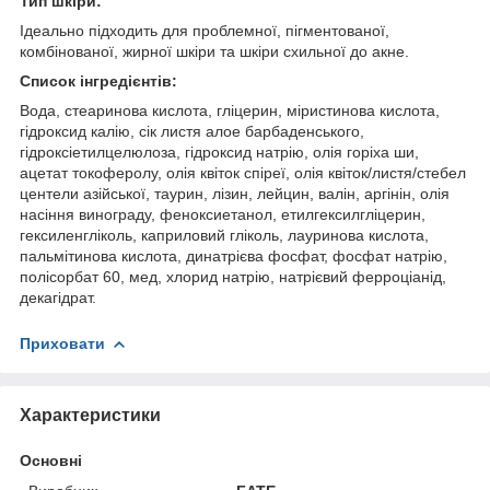
Тип шкіри:
Ідеально підходить для проблемної, пігментованої,
комбінованої, жирної шкіри та шкіри схильної до акне.
Список інгредієнтів:
Вода, стеаринова кислота, гліцерин, міристинова кислота,
гідроксид калію, сік листя алое барбаденського,
гідроксіетилцелюлоза, гідроксид натрію, олія горіха ши,
ацетат токоферолу, олія квіток спіреї, олія квіток/листя/стебел
центели азійської, таурин, лізин, лейцин, валін, аргінін, олія
насіння винограду, феноксиетанол, етилгексилгліцерин,
гексиленгліколь, каприловий гліколь, лауринова кислота,
пальмітинова кислота, динатрієва фосфат, фосфат натрію,
полісорбат 60, мед, хлорид натрію, натрієвий ферроціанід,
декагідрат.
Приховати
Характеристики
Основні