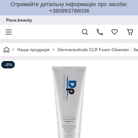
Отримайте детальну інформацію про засоби:
+380993786036
Pava.beauty
Наша продукція
Dermaceuticals CLR Foam Cleanser - За
–8%