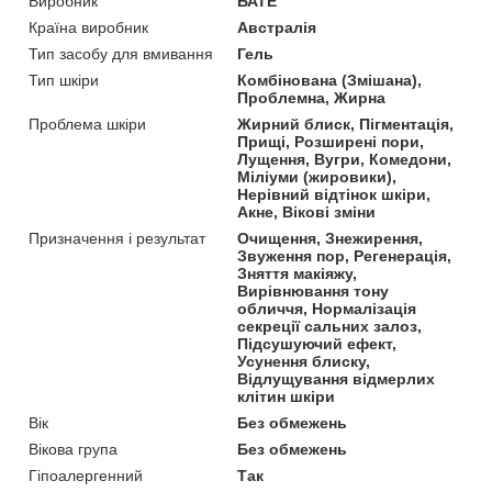
Виробник
БАТЕ
Країна виробник
Австралія
Тип засобу для вмивання
Гель
Тип шкіри
Комбінована (Змішана),
Проблемна, Жирна
Проблема шкіри
Жирний блиск, Пігментація,
Прищі, Розширені пори,
Лущення, Вугри, Комедони,
Міліуми (жировики),
Нерівний відтінок шкіри,
Акне, Вікові зміни
Призначення і результат
Очищення, Знежирення,
Звуження пор, Регенерація,
Зняття макіяжу,
Вирівнювання тону
обличчя, Нормалізація
секреції сальних залоз,
Підсушуючий ефект,
Усунення блиску,
Відлущування відмерлих
клітин шкіри
Вік
Без обмежень
Вікова група
Без обмежень
Гіпоалергенний
Так