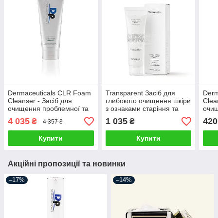
Dermaceuticals CLR Foam
Transparent Засіб для
Derm
Cleanser - Засіб для
глибокого очищення шкіри
Clea
очищення проблемної та
з ознаками старіння та
очищ
схильної до акне шкіри,
схильної до акне, 150 мл
3 мл
4 035
1 035
420
₴
₴
4 357 ₴
250 мл
Купити
Купити
Акційні пропозиції та новинки
–17%
–14%