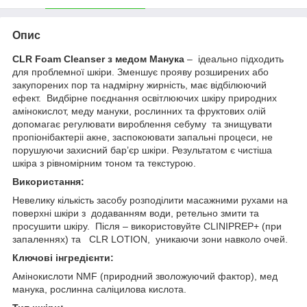
Опис
CLR Foam Cleanser з медом Манука
– ідеально підходить
для проблемної шкіри. Зменшує прояву розширених або
закупорених пор та надмірну жирність, має відбілюючий
ефект. Видбірне поєднання освітлюючих шкіру природних
амінокислот, меду мануки, рослинних та фруктових олій
допомагає регулювати вироблення себуму та знищувати
пропіонібактеріі акне, заспокоювати запальні процеси, не
порушуючи захисний бар’єр шкіри. Результатом є чистіша
шкіра з рівномірним тоном та текстурою.
Використання:
Невелику кількість засобу розподілити масажними рухами на
поверхні шкіри з додаванням води, ретельно змити та
просушити шкіру. Після – використовуйте CLINIPREP+ (при
запаленнях) та CLR LOTION, уникаючи зони навколо очей.
Ключові інгредієнти:
Амінокислоти NMF (природний зволожуючий фактор), мед
манука, рослинна саліцилова кислота.