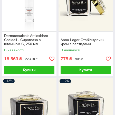
Dermaceuticals Antioxidant
Cocktail - Сироватка з
Anna Logor Стабілізуючий
вітаміном C, 250 мл
крем з пептидами
В наявності
В наявності
18 563
775
₴
₴
22 418 ₴
905 ₴
Купити
Купити
–12%
–12%