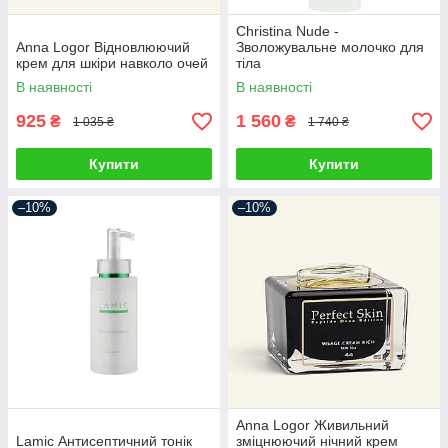
Christina Nude -
Anna Logor Відновлюючий
Зволожувальне молочко для
крем для шкіри навколо очей
тіла
В наявності
В наявності
925
1 560
₴
₴
1 035 ₴
1 740 ₴
Купити
Купити
–10%
–10%
Anna Logor Живильний
Lamic Антисептичний тонік
зміцнюючий нічний крем