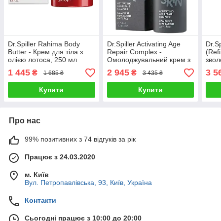
Dr.Spiller Rahima Body
Dr.Spiller Activating Age
Dr.S
Butter - Крем для тіла з
Repair Complex -
(Refi
олією лотоса, 250 мл
Омолоджувальний крем з
звол
пептидами для чоловіків,
всіх
1 445
2 945
3 5
₴
₴
1 685 ₴
3 435 ₴
50 мл
Купити
Купити
Про нас
99% позитивних з 74 відгуків за рік
Працює з 24.03.2020
м. Київ
Вул. Петропавлівська, 93, Київ, Україна
Контакти
Сьогодні працює з 10:00 до 20:00