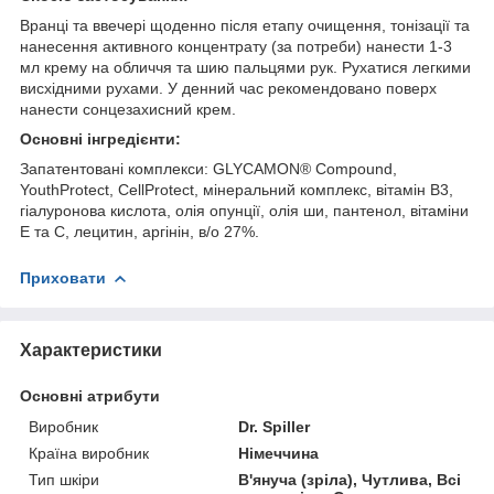
Вранці та ввечері щоденно після етапу очищення, тонізації та
нанесення активного концентрату (за потреби) нанести 1-3
мл крему на обличчя та шию пальцями рук. Рухатися легкими
висхідними рухами. У денний час рекомендовано поверх
нанести сонцезахисний крем.
Основні інгредієнти:
Запатентовані комплекси: GLYCAMON
®
Compound,
YouthProtect, CellProtect, мінеральний комплекс, вітамін B3,
гіалуронова кислота, олія опунції, олія ши, пантенол, вітаміни
Е та С, лецитин, аргінін, в/о 27%.
Приховати
Характеристики
Основні атрибути
Виробник
Dr. Spiller
Країна виробник
Німеччина
Тип шкіри
В'януча (зріла), Чутлива, Всі