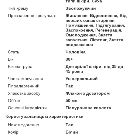
типи шкіри, Суха
Тип крему
Зволожуючий
Призначення і результат
Живлення, Відновлення, Від
перших ознак старіння,
Пом'якшення, Підтягування,
Заспокоєння, Регенерація,
Омолодження, Зняття
запалення, Ліфтинг, Зняття
подразнення
Стать
Чоловіча
Вік
30+
Вікова група
Для зрілої шкіри, від 35 до
45 років
Час застосування
Універсальний
Гіпоалергенний
Так
Упаковка засобу
Флакон з дозатором
Об`єм
50 мл
Основні інгредієнти
Гіалуронова кислота
Користувальницькі характеристики
Некомедогенно
Так
Колір
Білий