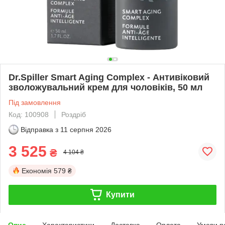
Dr.Spiller Smart Aging Complex - Антивіковий
зволожувальний крем для чоловіків, 50 мл
Під замовлення
Код: 100908
Роздріб
Відправка з
11 серпня 2026
3 525
₴
4 104 ₴
Економія
579 ₴
Купити
Опис
Характеристики
Доставка
Оплата
Умови п