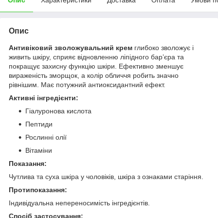
Опис
Антивіковий зволожувальний крем
глибоко зволожує і
живить шкіру, сприяє відновленню ліпідного барʼєра та
покращує захисну функцію шкіри. Ефективно зменшує
вираженість зморщок, а колір обличчя робить значно
рівнішим. Має потужний антиоксидантний ефект.
Активні інгредієнти:
Гіалуронова кислота
Пептиди
Рослинні олії
Вітаміни
Показання:
Чутлива та суха шкіра у чоловіків, шкіра з ознаками старіння.
Протипоказання:
Індивідуальна непереносимість інгредієнтів.
Спосіб застосування: