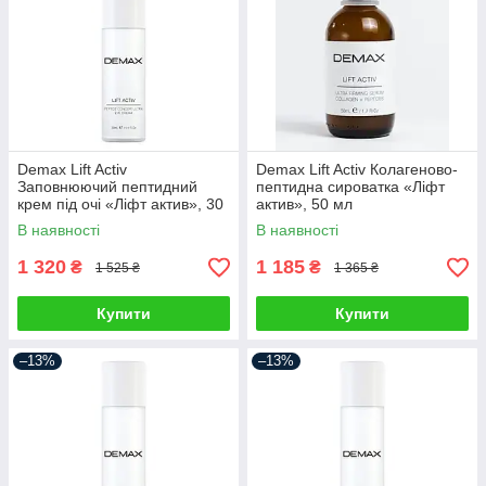
Demax Lift Activ
Demax Lift Activ Колагеново-
Заповнюючий пептидний
пептидна сироватка «Ліфт
крем під очі «Ліфт актив», 30
актив», 50 мл
мл
В наявності
В наявності
1 320
1 185
₴
₴
1 525 ₴
1 365 ₴
Купити
Купити
–13%
–13%