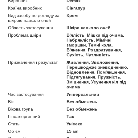
Виробник
Demax
Країна виробник
Сінгапур
Вид засобу по догляду за
Крем
шкірою навколо очей
Область застосування
Шкіра навколо очей
Проблема шкіри
В'ялість, Мішки під очима,
Набряклість, Мімічні
зморшки, Темні кола,
В'янення, Роздратування,
Сухість, Чутливість
Призначення і результат
Живлення, Зволоження,
Перешкоджає зневодненню,
Відновлення, Пом'якшення,
Підтягування, Пружність,
Зміцнення, Усунення кіл під
очима
Час застосування
Універсальний
Вік
Без обмежень
Вікова група
Без обмежень
Гіпоалергенний
Так
Стать
Унісекс
Об`єм
15 мл