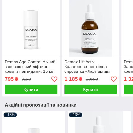
Demax Age Control Нічний
Demax Lift Activ
Dema
заповнюючий ліфтинг-
Колагеново-пептидна
Зап
крем із пептидами, 15 мл
сироватка «Ліфт актив»,
крем
50 мл
30 м
795
1 185
1 3
₴
₴
915 ₴
1 365 ₴
Купити
Купити
Акційні пропозиції та новинки
–13%
–13%