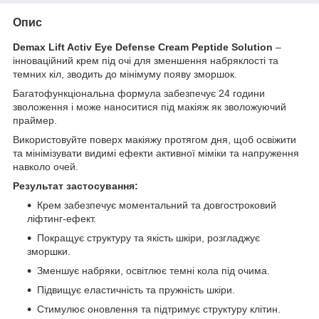
Опис
Demax Lift Activ Eye Defense Cream Peptide Solution
–
інноваційний крем під очі для зменшення набряклості та
темних кіл, зводить до мінімуму появу зморшок.
Багатофункціональна формула забезпечує 24 години
зволоження і може наноситися під макіяж як зволожуючий
праймер.
Використовуйте поверх макіяжу протягом дня, щоб освіжити
та мінімізувати видимі ефекти активної міміки та напруження
навколо очей.
Результат застосування:
Крем забезпечує моментальний та довгостроковий
ліфтинг-ефект.
Покращує структуру та якість шкіри, розгладжує
зморшки.
Зменшує набряки, освітлює темні кола під очима.
Підвищує еластичність та пружність шкіри.
Стимулює оновлення та підтримує структуру клітин.