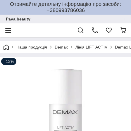
Отримайте детальну інформацію про засоби:
+380993786036
Pava.beauty
Наша продукція
Demax
Лінія LIFT ACTIV
Demax Li
–13%