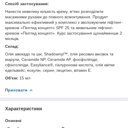
Спосіб застосування:
Нанести невелику кількість крему, м'яко розподілити
масажними рухами до повного всмоктування. Продукт
максимально ефективний у комплексі з зволожуючим ліфтинг-
кремом «Пептид концепт» SPF 25 та живильним ліфтинг-
кремом «Пептид концепт». Курс застосування щонайменше 2
місяців.
Склад:
Олія авокадо та ши, Shadownyl™, олія рисових висівок та
марули, Ceramide NP, Ceramide AP, фосфоліпіди,
сфінголіпіди, Easyliance®, гіалуронова кислота, олія квітки
едельвейс, ескулін, серин, лецитин, вітамін Е.
Об'єм:
15 мл
Приховати
Характеристики
Основні