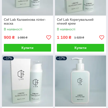
Cef Lab Каламінова пілінг-
Cef Lab Корегувальний
маска
нічний крем
В наявності
В наявності
900
1 100
₴
₴
1 080 ₴
1 320 ₴
Купити
Купити
–17%
–17%