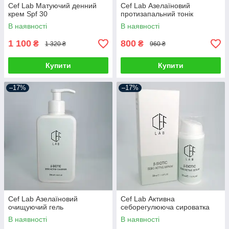
Cef Lab Матуючий денний
Cef Lab Азелаїновий
крем Spf 30
протизапальний тонік
В наявності
В наявності
1 100
800
₴
₴
1 320 ₴
960 ₴
Купити
Купити
–17%
–17%
Cef Lab Азелаїновий
Cef Lab Активна
очищуючий гель
себорегулююча сироватка
В наявності
В наявності