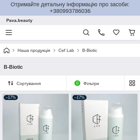
Отримайте детальну інформацію про засоби:
+380993786036
Pava.beauty
Наша продукція
Cef Lab
Β-Biotic
Β-Biotic
Сортування
0
Фільтри
–17%
–17%